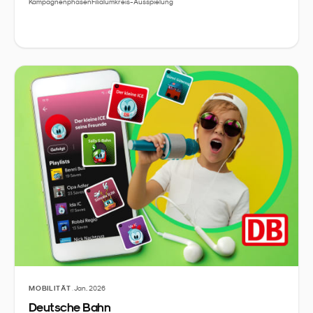
Kampagnenphasen
Filialumkreis-Ausspielung
·
MOBILITÄT
Jan. 2026
Deutsche Bahn