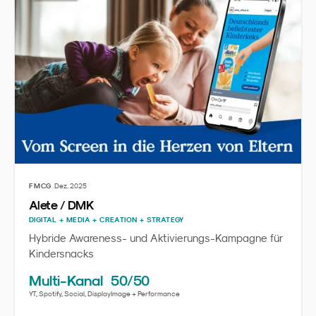
·
FMCG
Dez. 2025
Alete / DMK
DIGITAL + MEDIA + CREATION + STRATEGY
Hybride Awareness- und Aktivierungs-Kampagne für
Kindersnacks
Multi-Kanal
50/50
YT, Spotify, Social, Display
Image + Performance