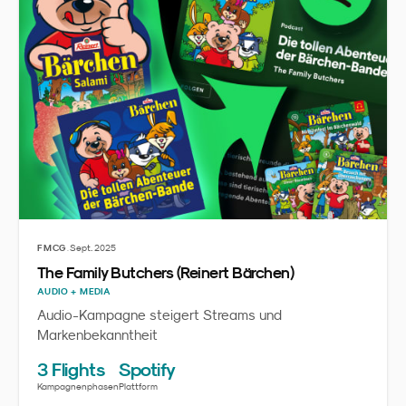
·
FMCG
Sept. 2025
The Family Butchers (Reinert Bärchen)
AUDIO + MEDIA
Audio-Kampagne steigert Streams und
Markenbekanntheit
3 Flights
Spotify
Kampagnenphasen
Plattform