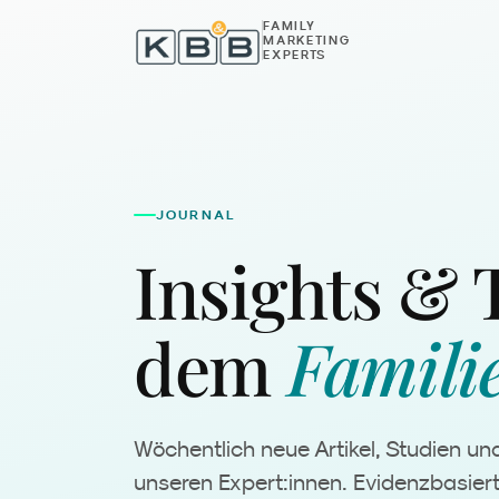
Zum Inhalt springen
FAMILY
MARKETING
EXPERTS
JOURNAL
Insights & 
dem
Famili
Wöchentlich neue Artikel, Studien un
unseren Expert:innen. Evidenzbasier