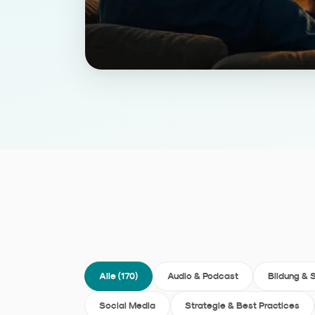
Alle (
170
)
Audio & Podcast
Bildung & 
Social Media
Strategie & Best Practices