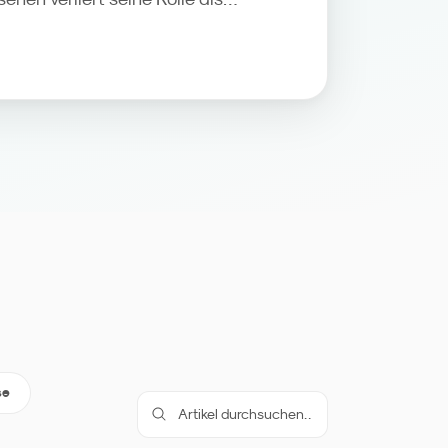
g, YouTube und Social Video
ammführer-Part, das TV-Gerät
edium. Wir ordnen die Zahlen ein
lienmarken daraus für Media,
tenmessung ableiten sollten.
se