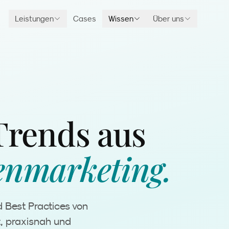
Leistungen
Cases
Wissen
Über uns
Trends aus
enmarketing.
d Best Practices von
t, praxisnah und