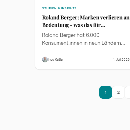
STUDIEN & INSIGHTS
Roland Berger: Marken verlieren an
Bedeutung - was das für
Familienmarketing heißt
Roland Berger hat 6.000
Konsument:innen in neun Ländern
befragt. Nur noch 21 % nennen
Markenreputation als Top-
Ingo Keßler
1. Juli 2026
Kaufgrund, 40 % entdecken Produkte
über Familie und Freunde, 70 % der
18- 64-Jährigen nutzen KI für
Produktrecherche. Wir übersetzen die
1
2
Studie in fünf Konsequenzen für
Familienmarken im DACH-Raum.