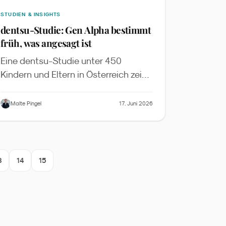
STUDIEN & INSIGHTS
dentsu-Studie: Gen Alpha bestimmt
früh, was angesagt ist
Eine dentsu-Studie unter 450
Kindern und Eltern in Österreich zeigt:
Gen Alpha entdeckt Marken vor
allem über Peers, beeinflusst
Malte Pingel
17. Juni 2026
Familienbudgets weit über Spielzeug
hinaus und erwartet von Marken
Spaß und Authentizität statt Moral.
Was Familienmarken im DACH-Raum
3
14
15
daraus lernen sollten.