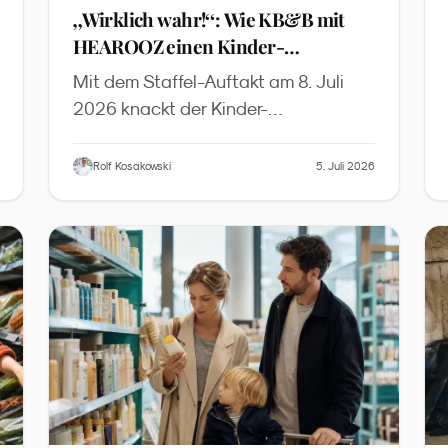
„
Wirklich wahr!
“
: Wie KB&B mit
HEAROOZ einen Kinder-
Wissenspodcast auf Peer-Review-
Mit dem Staffel-Auftakt am 8. Juli
Niveau baut
2026 knackt der Kinder-
Wissenspodcast des HEAROOZ-
Labels die 40-Folgen-Marke. Der
Rolf Kosakowski
5. Juli 2026
Case zeigt, wie sich Peer-Review-
Standards, dreimal-wöchentlicher
Rhythmus und transparente KI-
Produktion zu einem neuen
Qualitätsniveau in der kindgerechten
Wissenschaftskommunikation
verbinden.