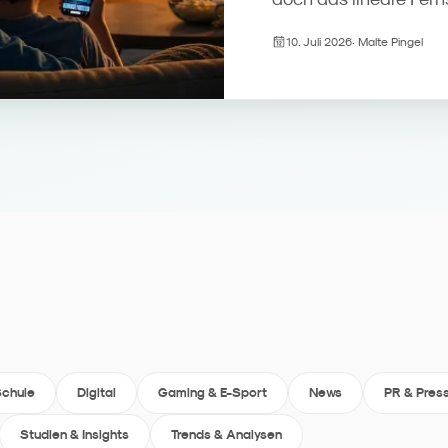
Erstkontakt. Streamin
10. Juli 2026
·
Malte Pingel
übernehmen den Progr
wird zum Beziehungsm
und zeigen, was Fami
Kreation und Reichwei
Schule
Digital
Gaming & E-Sport
News
PR & Pres
Studien & Insights
Trends & Analysen