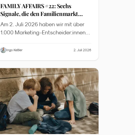
FAMILY AFFAIRS #22: Sechs
Signale, die den Familienmarkt
2026 verändern
Am 2. Juli 2026 haben wir mit über
1.000 Marketing-Entscheider:innen
die wichtigsten News, Insights und
Inspirationen aus dem
Ingo Keßler
2. Juli 2026
Familienmarketing diskutiert. Dieser
Recap fasst die sechs zentralen
Signale zusammen - mit Slides zum
Download und der vollständigen
YouTube-Aufzeichnung.