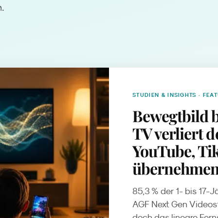
n.
STUDIEN & INSIGHTS
· FEA
Bewegtbild b
TV verliert 
YouTube, Ti
übernehme
85,3 % der 1- bis 17-
AGF Next Gen Videost
doch das lineare Ferns