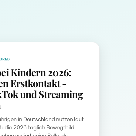
TURED
ei Kindern 2026:
den Erstkontakt -
kTok und Streaming
n
Jährigen in Deutschland nutzen laut
udie 2026 täglich Bewegtbild -
ehen verliert seine Rolle als