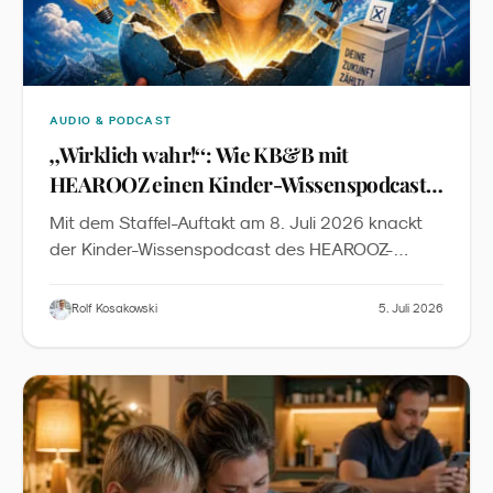
AUDIO & PODCAST
„
Wirklich wahr!
“
: Wie KB&B mit
HEAROOZ einen Kinder-Wissenspodcast
auf Peer-Review-Niveau baut
Mit dem Staffel-Auftakt am 8. Juli 2026 knackt
der Kinder-Wissenspodcast des HEAROOZ-
Labels die 40-Folgen-Marke. Der Case zeigt, wie
sich Peer-Review-Standards, dreimal-
Rolf Kosakowski
5. Juli 2026
wöchentlicher Rhythmus und transparente KI-
Produktion zu einem neuen Qualitätsniveau in der
kindgerechten Wissenschaftskommunikation
verbinden.