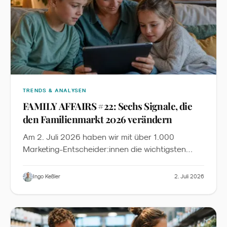
TRENDS & ANALYSEN
FAMILY AFFAIRS #22: Sechs Signale, die
den Familienmarkt 2026 verändern
Am 2. Juli 2026 haben wir mit über 1.000
Marketing-Entscheider:innen die wichtigsten
News, Insights und Inspirationen aus dem
Familienmarketing diskutiert. Dieser Recap fasst
Ingo Keßler
2. Juli 2026
die sechs zentralen Signale zusammen - mit
Slides zum Download und der vollständigen
YouTube-Aufzeichnung.