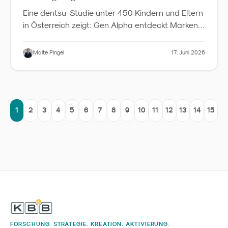
Eine dentsu-Studie unter 450 Kindern und Eltern
in Österreich zeigt: Gen Alpha entdeckt Marken
vor allem über Peers, beeinflusst Familienbudgets
weit über Spielzeug hinaus und erwartet von
Malte Pingel
17. Juni 2026
Marken Spaß und Authentizität statt Moral. Was
Familienmarken im DACH-Raum daraus lernen
sollten.
1
2
3
4
5
6
7
8
9
10
11
12
13
14
15
FORSCHUNG. STRATEGIE. KREATION. AKTIVIERUNG.