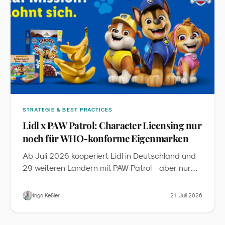
STRATEGIE & BEST PRACTICES
Lidl x PAW Patrol: Character Licensing nur
noch für WHO-konforme Eigenmarken
Ab Juli 2026 kooperiert Lidl in Deutschland und
29 weiteren Ländern mit PAW Patrol - aber nur
für 13 Eigenmarken-Produkte sowie Obst und
Gemüse, die die WHO-Nährwertkriterien und
Ingo Keßler
21. Juli 2026
zusätzliche Lidl-Anforderungen erfüllen. Aus Sicht
des Familienmarketings ist das mehr als eine