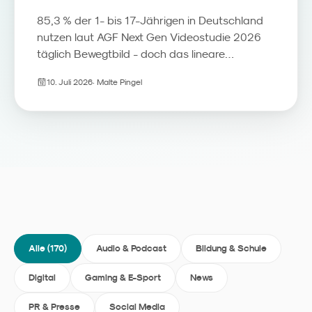
85,3 % der 1- bis 17-Jährigen in Deutschland
nutzen laut AGF Next Gen Videostudie 2026
täglich Bewegtbild - doch das lineare
Fernsehen verliert seine Rolle als Erstkontakt.
10. Juli 2026
·
Malte Pingel
Streaming, YouTube und Social Video
übernehmen den Programmführer-Part, das
TV-Gerät wird zum Beziehungsmedium. Wir
ordnen die Zahlen ein und zeigen, was
Familienmarken daraus für Media, Kreation
und Reichweitenmessung ableiten sollten.
Alle (
170
)
Audio & Podcast
Bildung & Schule
Digital
Gaming & E-Sport
News
PR & Presse
Social Media