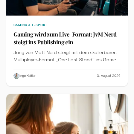
GAMING & E-SPORT
Gaming wird zum Live-Format: JvM Nerd
steigt ins Publishing ein
Jung von Matt Nerd steigt mit dem skalierbaren
„
“
Multiplayer-Format
One Last Stand
ins Game-
Publishing ein. Das Baukastenprinzip senkt die
Einstiegshürde für Markenaktivierungen in Roblox
Ingo Keßler
3. August 2026
- und verschiebt Gaming vom Nebenschauplatz
zum verbindenden Element von Messen,
Festivals und Familien-Events.