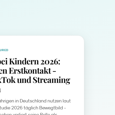
TURED
ei Kindern 2026:
den Erstkontakt -
kTok und Streaming
n
Jährigen in Deutschland nutzen laut
udie 2026 täglich Bewegtbild -
ehen verliert seine Rolle als