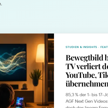
n.
STUDIEN & INSIGHTS
· FEA
Bewegtbild b
TV verliert 
YouTube, Ti
übernehme
85,3 % der 1- bis 17-
AGF Next Gen Videost
doch das lineare Ferns