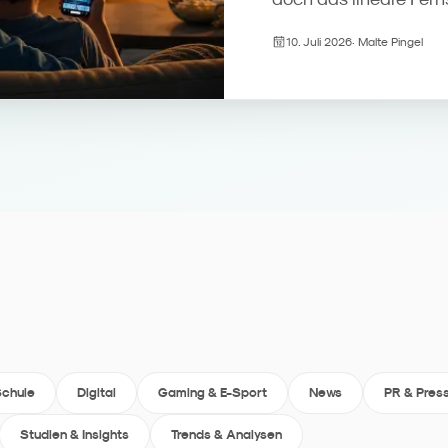
Erstkontakt. Streamin
10. Juli 2026
·
Malte Pingel
übernehmen den Progr
wird zum Beziehungsm
und zeigen, was Fami
Kreation und Reichwei
Schule
Digital
Gaming & E-Sport
News
PR & Pres
Studien & Insights
Trends & Analysen