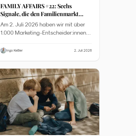
FAMILY AFFAIRS #22: Sechs
Signale, die den Familienmarkt
2026 verändern
Am 2. Juli 2026 haben wir mit über
1.000 Marketing-Entscheider:innen
die wichtigsten News, Insights und
Inspirationen aus dem
Ingo Keßler
2. Juli 2026
Familienmarketing diskutiert. Dieser
Recap fasst die sechs zentralen
Signale zusammen - mit Slides zum
Download und der vollständigen
YouTube-Aufzeichnung.