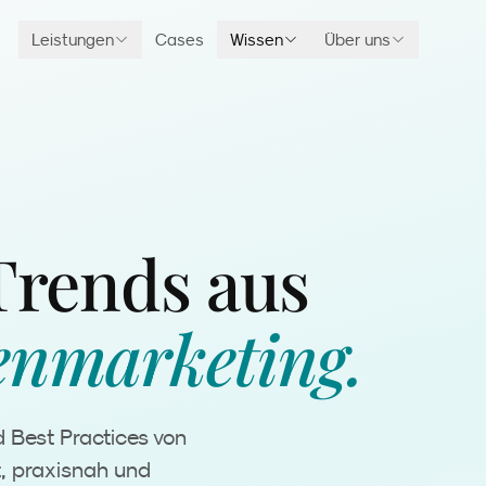
Leistungen
Cases
Wissen
Über uns
Trends aus
enmarketing.
d Best Practices von
t, praxisnah und