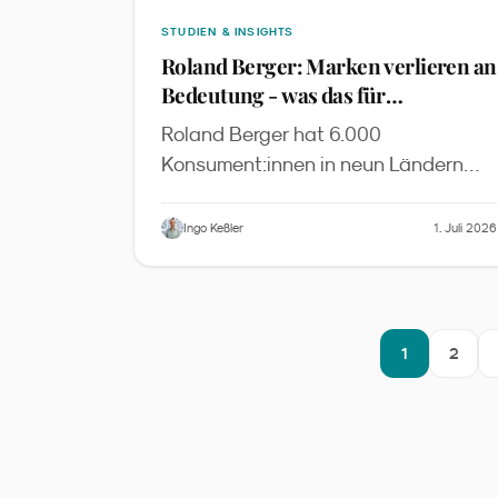
STUDIEN & INSIGHTS
Roland Berger: Marken verlieren an
Bedeutung - was das für
Familienmarketing heißt
Roland Berger hat 6.000
Konsument:innen in neun Ländern
befragt. Nur noch 21 % nennen
Markenreputation als Top-
Ingo Keßler
1. Juli 2026
Kaufgrund, 40 % entdecken Produkte
über Familie und Freunde, 70 % der
18- 64-Jährigen nutzen KI für
Produktrecherche. Wir übersetzen die
1
2
Studie in fünf Konsequenzen für
Familienmarken im DACH-Raum.