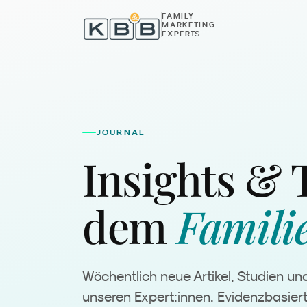
Zum Inhalt springen
FAMILY
MARKETING
EXPERTS
JOURNAL
Insights & 
dem
Famili
Wöchentlich neue Artikel, Studien un
unseren Expert:innen. Evidenzbasier