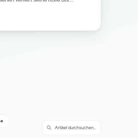
g, YouTube und Social Video
ammführer-Part, das TV-Gerät
edium. Wir ordnen die Zahlen ein
lienmarken daraus für Media,
tenmessung ableiten sollten.
se