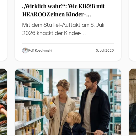
„
Wirklich wahr!
“
: Wie KB&B mit
HEAROOZ einen Kinder-
Wissenspodcast auf Peer-Review-
Mit dem Staffel-Auftakt am 8. Juli
Niveau baut
2026 knackt der Kinder-
Wissenspodcast des HEAROOZ-
Labels die 40-Folgen-Marke. Der
Rolf Kosakowski
5. Juli 2026
Case zeigt, wie sich Peer-Review-
Standards, dreimal-wöchentlicher
Rhythmus und transparente KI-
Produktion zu einem neuen
Qualitätsniveau in der kindgerechten
Wissenschaftskommunikation
verbinden.