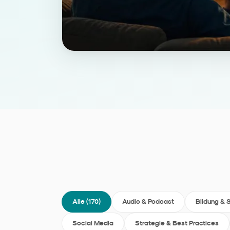
Alle (
170
)
Audio & Podcast
Bildung & 
Social Media
Strategie & Best Practices