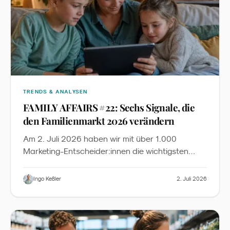
TRENDS & ANALYSEN
FAMILY AFFAIRS #22: Sechs Signale, die
den Familienmarkt 2026 verändern
Am 2. Juli 2026 haben wir mit über 1.000
Marketing-Entscheider:innen die wichtigsten
News, Insights und Inspirationen aus dem
Familienmarketing diskutiert. Dieser Recap fasst
Ingo Keßler
2. Juli 2026
die sechs zentralen Signale zusammen - mit
Slides zum Download und der vollständigen
YouTube-Aufzeichnung.