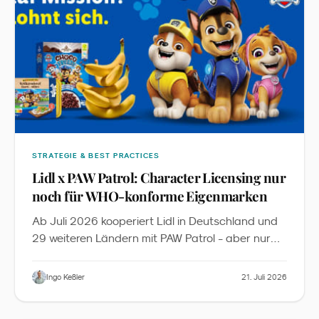
STRATEGIE & BEST PRACTICES
Lidl x PAW Patrol: Character Licensing nur
noch für WHO-konforme Eigenmarken
Ab Juli 2026 kooperiert Lidl in Deutschland und
29 weiteren Ländern mit PAW Patrol - aber nur
für 13 Eigenmarken-Produkte sowie Obst und
Gemüse, die die WHO-Nährwertkriterien und
Ingo Keßler
21. Juli 2026
zusätzliche Lidl-Anforderungen erfüllen. Aus Sicht
des Familienmarketings ist das mehr als eine