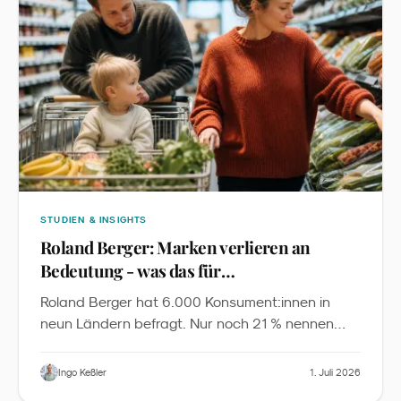
STUDIEN & INSIGHTS
Roland Berger: Marken verlieren an
Bedeutung - was das für
Familienmarketing heißt
Roland Berger hat 6.000 Konsument:innen in
neun Ländern befragt. Nur noch 21 % nennen
Markenreputation als Top-Kaufgrund, 40 %
entdecken Produkte über Familie und Freunde,
Ingo Keßler
1. Juli 2026
70 % der 18- 64-Jährigen nutzen KI für