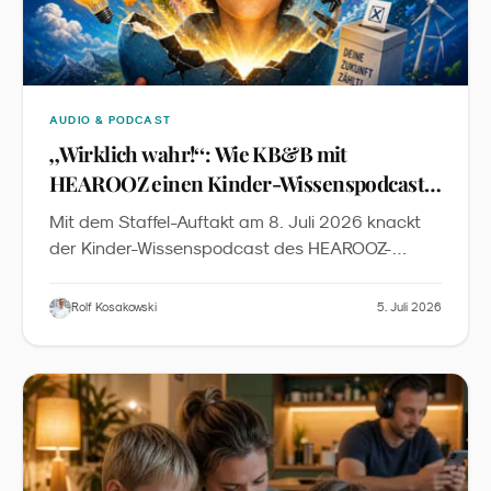
AUDIO & PODCAST
„
Wirklich wahr!
“
: Wie KB&B mit
HEAROOZ einen Kinder-Wissenspodcast
auf Peer-Review-Niveau baut
Mit dem Staffel-Auftakt am 8. Juli 2026 knackt
der Kinder-Wissenspodcast des HEAROOZ-
Labels die 40-Folgen-Marke. Der Case zeigt, wie
sich Peer-Review-Standards, dreimal-
Rolf Kosakowski
5. Juli 2026
wöchentlicher Rhythmus und transparente KI-
Produktion zu einem neuen Qualitätsniveau in der
kindgerechten Wissenschaftskommunikation
verbinden.