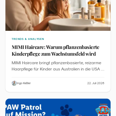
TRENDS & ANALYSEN
MIMI Haircare: Warum pflanzenbasierte
Kinderpflege zum Wachstumsfeld wird
MIMI Haircare bringt pflanzenbasierte, reizarme
Haarpflege für Kinder aus Australien in die USA -
inklusive Starter-Bundles, Detangler und
Zubehör. Aus Sicht des Familienmarketings ist
Ingo Keßler
22. Juli 2026
„
das ein sichtbares Signal, dass
Kids Personal
“
Care
zu einer eigenständigen Kategorie
zwischen Babypflege und Erwachsenen-Beauty
wird.