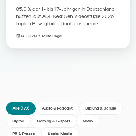
85,3 % der 1- bis 17-Jährigen in Deutschland
nutzen laut AGF Next Gen Videostudie 2026
täglich Bewegtbild - doch das lineare
Fernsehen verliert seine Rolle als Erstkontakt.
10. Juli 2026
·
Malte Pingel
Streaming, YouTube und Social Video
übernehmen den Programmführer-Part, das
TV-Gerät wird zum Beziehungsmedium. Wir
ordnen die Zahlen ein und zeigen, was
Familienmarken daraus für Media, Kreation
und Reichweitenmessung ableiten sollten.
Alle (
170
)
Audio & Podcast
Bildung & Schule
Digital
Gaming & E-Sport
News
PR & Presse
Social Media