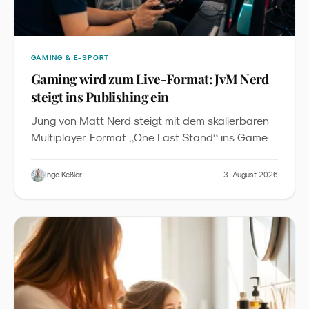
GAMING & E-SPORT
Gaming wird zum Live-Format: JvM Nerd
steigt ins Publishing ein
Jung von Matt Nerd steigt mit dem skalierbaren
„
“
Multiplayer-Format
One Last Stand
ins Game-
Publishing ein. Das Baukastenprinzip senkt die
Einstiegshürde für Markenaktivierungen in Roblox
Ingo Keßler
3. August 2026
- und verschiebt Gaming vom Nebenschauplatz
zum verbindenden Element von Messen,
Festivals und Familien-Events.