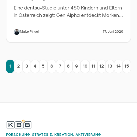
Eine dentsu-Studie unter 450 Kindern und Eltern
in Österreich zeigt: Gen Alpha entdeckt Marken
vor allem über Peers, beeinflusst Familienbudgets
weit über Spielzeug hinaus und erwartet von
Malte Pingel
17. Juni 2026
Marken Spaß und Authentizität statt Moral. Was
Familienmarken im DACH-Raum daraus lernen
sollten.
1
2
3
4
5
6
7
8
9
10
11
12
13
14
15
FORSCHUNG. STRATEGIE. KREATION. AKTIVIERUNG.