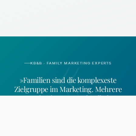
«
KB&B · FAMILY MARKETING EXPERTS
»Familien sind die komplexeste
Zielgruppe im Marketing. Mehrere
Entscheider, unterschiedliche
Bedürfnisse, besondere Regeln.
Wer sie
erreichen will, braucht mehr als
Generalisten-Logik.
«