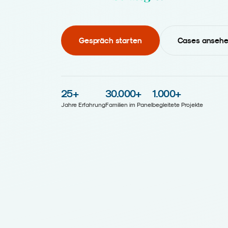
Gespräch starten
Cases anseh
25
+
30.000
+
1.000
+
Jahre Erfahrung
Familien im Panel
begleitete Projekte