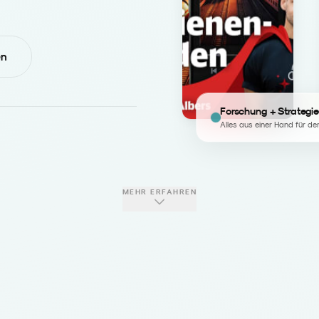
en
Forschung + Strategie
Alles aus einer Hand für de
MEHR ERFAHREN