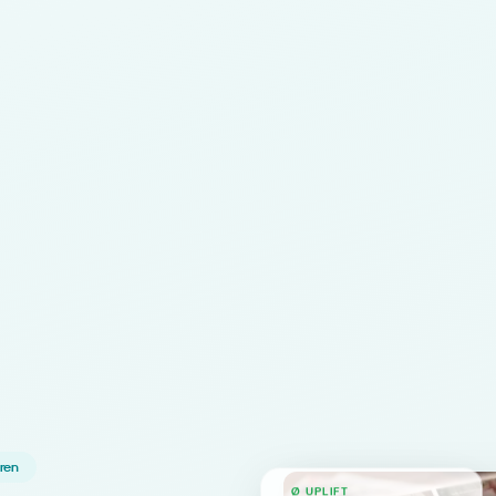
hren
Ø UPLIFT