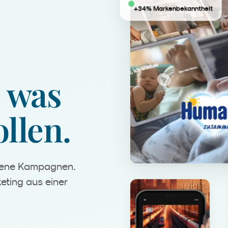
+34% Markenbekanntheit
was
llen.
igene Kampagnen.
eting aus einer