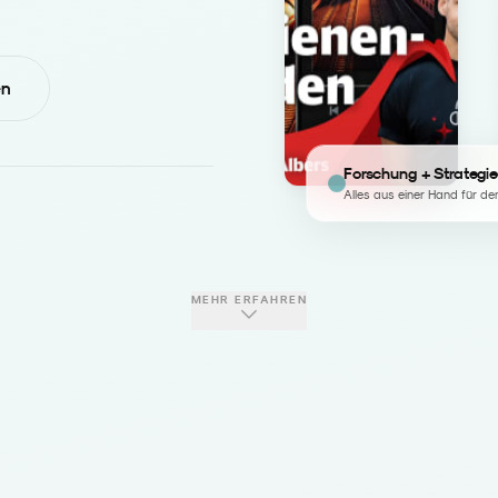
en
Forschung + Strategie
Alles aus einer Hand für de
MEHR ERFAHREN