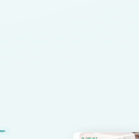
hren
Ø UPLIFT