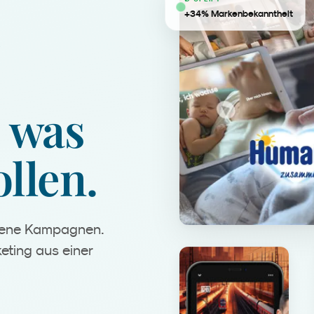
+34% Markenbekanntheit
was
llen.
igene Kampagnen.
eting aus einer