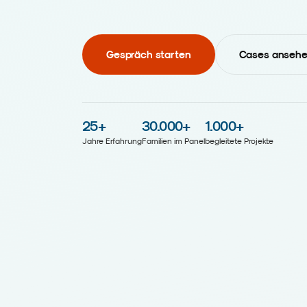
Gespräch starten
Cases anseh
25
+
30.000
+
1.000
+
Jahre Erfahrung
Familien im Panel
begleitete Projekte