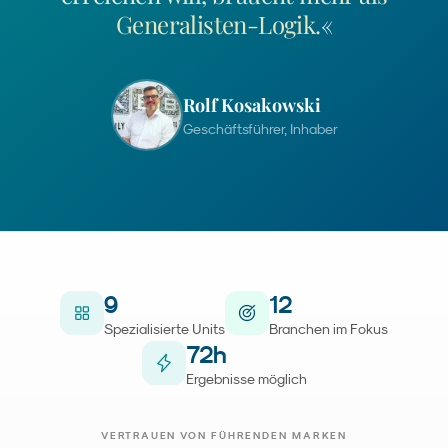
Generalisten-Logik.
«
Rolf Kosakowski
Geschäftsführer, Inhaber
9
12
Spezialisierte Units
Branchen im Fokus
72
h
Ergebnisse möglich
VERTRAUEN VON FÜHRENDEN MARKEN