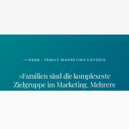
«
KB&B · FAMILY MARKETING EXPERTS
»Familien sind die komplexeste
Zielgruppe im Marketing. Mehrere
Entscheider, unterschiedliche
Bedürfnisse, besondere Regeln.
Wer sie
erreichen will, braucht mehr als
Generalisten-Logik.
«