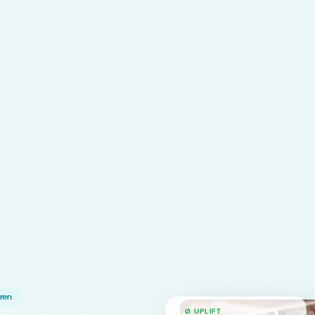
hren
Ø UPLIFT