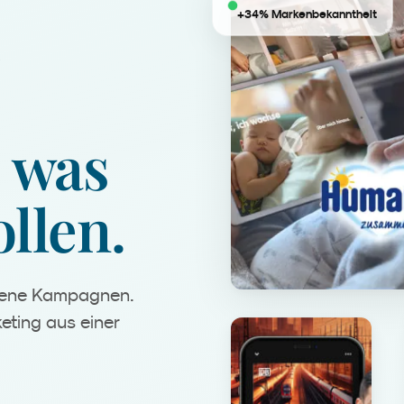
+34% Markenbekanntheit
was
llen.
igene Kampagnen.
eting aus einer