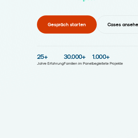
Aktivierung.
Gespräch starten
Cases anseh
25
+
30.000
+
1.000
+
Jahre Erfahrung
Familien im Panel
begleitete Projekte