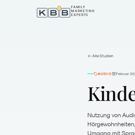
Zum Inhalt springen
FAMILY
MARKETING
EXPERTS
Alle Studien
AUDIO
Februar 20
Kinde
Nutzung von Audio
Hörgewohnheiten,
Umgang mit Spra