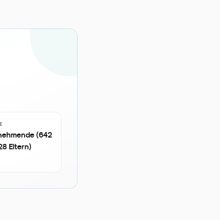
E
ilnehmende (642
28 Eltern)