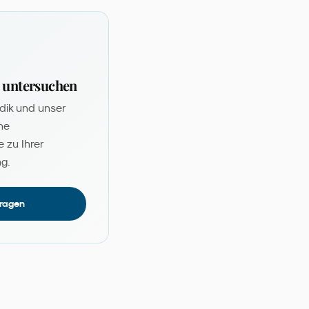
g untersuchen
dik und unser
ne
 zu Ihrer
ng.
tragen