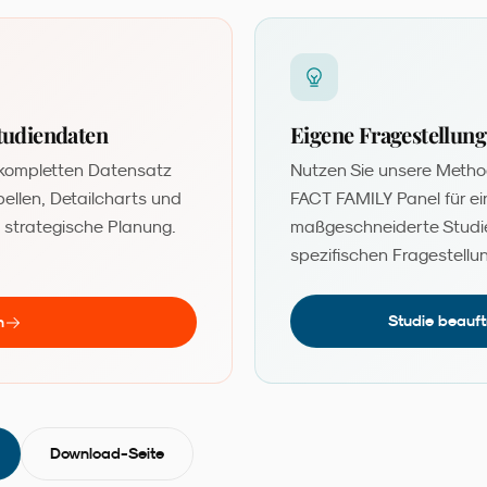
Studiendaten
Eigene Fragestellun
 kompletten Datensatz
Nutzen Sie unsere Metho
bellen, Detailcharts und
FACT FAMILY Panel für ei
e strategische Planung.
maßgeschneiderte Studie
spezifischen Fragestellu
Studie beauf
n
Download-Seite