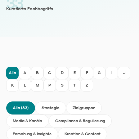
33
Kuratierte Fachbegriffe
Alle
A
B
C
D
E
F
G
I
J
K
L
M
P
S
T
Z
Alle (
33
)
Strategie
Zielgruppen
Media & Kanäle
Compliance & Regulierung
Forschung & Insights
Kreation & Content