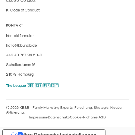
Code of Conduct
KI Code of Conduct
KONTAKT
Kontaktformular
hallo@kbundb.de
+49 40 767 94 50-0
Schellerdamm 16
21079 Hamburg
The League 🇬🇧 🇪🇸 🇫🇷 🇮🇹
© 2026 KB&B - Family Marketing Experts. Forschung. Strategie. Kreation.
Aktivierung.
Impressum
·
Datenschutz
·
Cookie-Richtlinie
·
AGB
Ihre Datenschutzeinstellungen