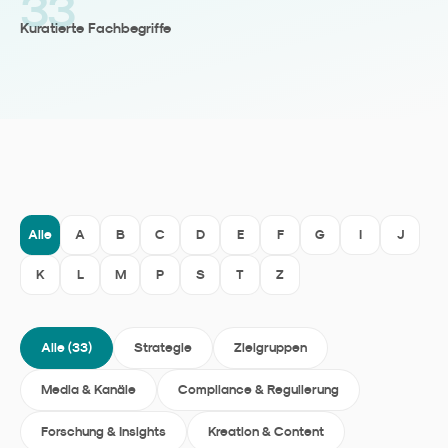
33
Kuratierte Fachbegriffe
Alle
A
B
C
D
E
F
G
I
J
K
L
M
P
S
T
Z
Alle (
33
)
Strategie
Zielgruppen
Media & Kanäle
Compliance & Regulierung
Forschung & Insights
Kreation & Content