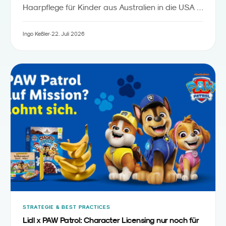
Haarpflege für Kinder aus Australien in die USA -
inklusive Starter-Bundles, Detangler und
Zubehör. Aus Sicht des Familienmarketings ist
Ingo Keßler
·
22. Juli 2026
„
das ein sichtbares Signal, dass
Kids Personal
“
Care
zu einer eigenständigen Kategorie
zwischen Babypflege und Erwachsenen-Beauty
wird.
STRATEGIE & BEST PRACTICES
Lidl x PAW Patrol: Character Licensing nur noch für