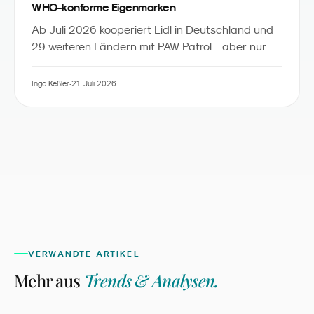
WHO-konforme Eigenmarken
Ab Juli 2026 kooperiert Lidl in Deutschland und
29 weiteren Ländern mit PAW Patrol - aber nur
für 13 Eigenmarken-Produkte sowie Obst und
Gemüse, die die WHO-Nährwertkriterien und
Ingo Keßler
·
21. Juli 2026
zusätzliche Lidl-Anforderungen erfüllen. Aus Sicht
des Familienmarketings ist das mehr als eine
Kampagne: Es ist die erste sichtbare Anwendung
eines global geltenden Character-Licensing-
Standards im deutschen LEH.
VERWANDTE ARTIKEL
Mehr aus
Trends & Analysen
.