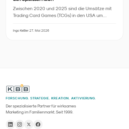
Zwischen 2020 und 2025 sind die Umsätze mit
Trading Card Games (TCGs) in den USA um
350 % gestiegen - fast die Hälfte davon getragen
von unter 18-Jährigen. Ein aktuelles Kidscreen-
Ingo Keßler
·
27. Mai 2026
Feature zeigt, wie Asmodee, Spin Master und
Hasbro Kinder zurück ans Spielen holen, statt
nur an Sammler und Reseller zu verkaufen. Wir
ordnen die Zahlen ein und übersetzen sie in fünf
konkrete Lehren für Familienmarken im DACH-
Raum.
FORSCHUNG. STRATEGIE. KREATION. AKTIVIERUNG.
Der spezialisierte Partner für wirksames
Marketing im Familienmarkt. Seit 1999.