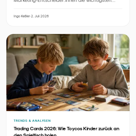
News, Insights und Inspirationen aus dem
Familienmarketing diskutiert. Dieser Recap fasst
Ingo Keßler
·
2. Juli 2026
die sechs zentralen Signale zusammen - mit
Slides zum Download und der vollständigen
YouTube-Aufzeichnung.
TRENDS & ANALYSEN
Trading Cards 2026: Wie Toycos Kinder zurück an
den Spieltisch holen