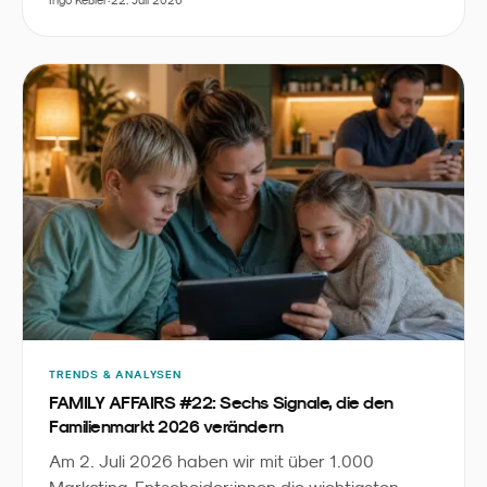
Ingo Keßler
·
22. Juli 2026
„
das ein sichtbares Signal, dass
Kids Personal
“
Care
zu einer eigenständigen Kategorie
zwischen Babypflege und Erwachsenen-Beauty
wird.
TRENDS & ANALYSEN
FAMILY AFFAIRS #22: Sechs Signale, die den
Familienmarkt 2026 verändern
Am 2. Juli 2026 haben wir mit über 1.000
Marketing-Entscheider:innen die wichtigsten