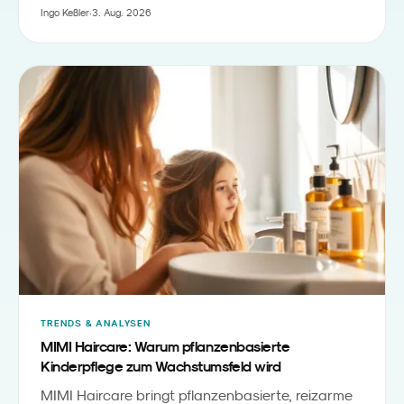
Einstiegshürde für Markenaktivierungen in Roblox
Ingo Keßler
·
3. Aug. 2026
- und verschiebt Gaming vom Nebenschauplatz
zum verbindenden Element von Messen,
Festivals und Familien-Events.
TRENDS & ANALYSEN
MIMI Haircare: Warum pflanzenbasierte
Kinderpflege zum Wachstumsfeld wird
MIMI Haircare bringt pflanzenbasierte, reizarme