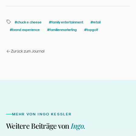
#
chuck e cheese
#
family entertainment
#
retail
#
brand experience
#
familienmarketing
#
topgolf
Zurück zum Journal
MEHR VON
INGO KESSLER
Weitere Beiträge von
Ingo
.