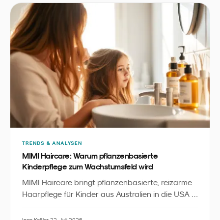
TRENDS & ANALYSEN
MIMI Haircare: Warum pflanzenbasierte
Kinderpflege zum Wachstumsfeld wird
MIMI Haircare bringt pflanzenbasierte, reizarme
Haarpflege für Kinder aus Australien in die USA -
inklusive Starter-Bundles, Detangler und
Zubehör. Aus Sicht des Familienmarketings ist