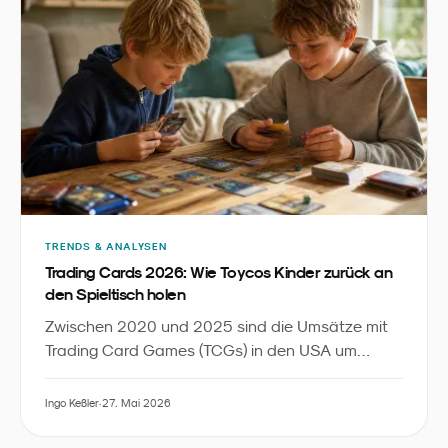
TRENDS & ANALYSEN
Trading Cards 2026: Wie Toycos Kinder zurück an
den Spieltisch holen
Zwischen 2020 und 2025 sind die Umsätze mit
Trading Card Games (TCGs) in den USA um
350 % gestiegen - fast die Hälfte davon getragen
von unter 18-Jährigen. Ein aktuelles Kidscreen-
Ingo Keßler
·
27. Mai 2026
Feature zeigt, wie Asmodee, Spin Master und
Hasbro Kinder zurück ans Spielen holen, statt