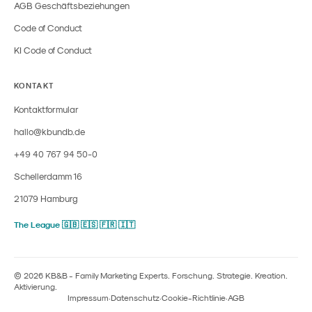
AGB Geschäftsbeziehungen
Code of Conduct
KI Code of Conduct
KONTAKT
Kontaktformular
hallo@kbundb.de
+49 40 767 94 50-0
Schellerdamm 16
21079 Hamburg
The League 🇬🇧 🇪🇸 🇫🇷 🇮🇹
© 2026 KB&B - Family Marketing Experts. Forschung. Strategie. Kreation.
Aktivierung.
Impressum
·
Datenschutz
·
Cookie-Richtlinie
·
AGB