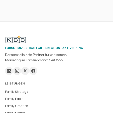
nur an Sammler und Reseller zu verkaufen. Wir
ordnen die Zahlen ein und übersetzen sie in fünf
konkrete Lehren für Familienmarken im DACH-
Raum.
FORSCHUNG. STRATEGIE. KREATION. AKTIVIERUNG.
Der spezialisierte Partner für wirksames
Marketing im Familienmarkt. Seit 1999.
LEISTUNGEN
Family Strategy
Family Facts
Family Creation
Family Digital