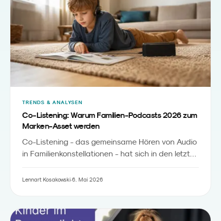
gegenüber Eltern wird.
TRENDS & ANALYSEN
Co-Listening: Warum Familien-Podcasts 2026 zum
Marken-Asset werden
Co-Listening - das gemeinsame Hören von Audio
in Familienkonstellationen - hat sich in den letzten
24 Monaten von einem Nebeneffekt zu einer
eigenen Hörsituation entwickelt. Im Auto, beim
Lennart Kosakowski
·
6. Mai 2026
Frühstück, beim Einschlafen. Für Marken eröffnet
das einen Audio-Touchpoint, an dem Eltern und
Kinder gleichzeitig erreichbar sind - wenn die