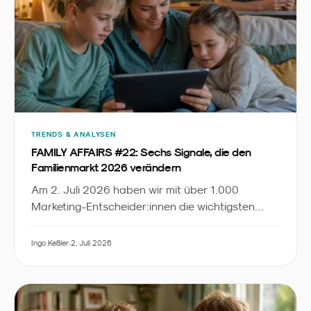
TRENDS & ANALYSEN
FAMILY AFFAIRS #22: Sechs Signale, die den
Familienmarkt 2026 verändern
Am 2. Juli 2026 haben wir mit über 1.000
Marketing-Entscheider:innen die wichtigsten
News, Insights und Inspirationen aus dem
Familienmarketing diskutiert. Dieser Recap fasst
Ingo Keßler
·
2. Juli 2026
die sechs zentralen Signale zusammen - mit
Slides zum Download und der vollständigen
YouTube-Aufzeichnung.