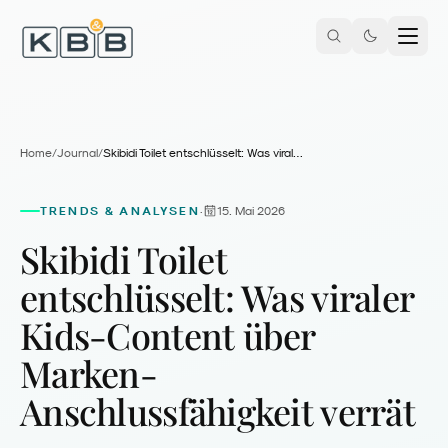
Zum Inhalt springen
Home
/
Journal
/
Skibidi Toilet entschlüsselt: Was viraler Kids-Content über Marken-Anschlussfähigkeit verrät
TRENDS & ANALYSEN
15. Mai 2026
·
Skibidi Toilet
entschlüsselt: Was viraler
Kids-Content über
Marken-
Anschlussfähigkeit verrät