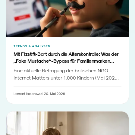
TRENDS & ANALYSEN
Mit Filzstift-Bart durch die Alterskontrolle: Was der
„
“
Fake Mustache
-Bypass für Familienmarken
bedeutet
Eine aktuelle Befragung der britischen NGO
Internet Matters unter 1.000 Kindern (Mai 2026,
via TechCrunch) zeigt: Rund die Hälfte der
befragten Kinder hält Online-Alterskontrollen für
Lennart Kosakowski
·
20. Mai 2026
leicht umgehbar - teils reicht ein mit Make-up
gemalter Schnurrbart vor der Webcam. Lennart
Kosakowski ordnet ein, warum dieser Befund weit
über IT-Security hinausgeht und für
Familienmarken in DACH zur Vertrauensfrage