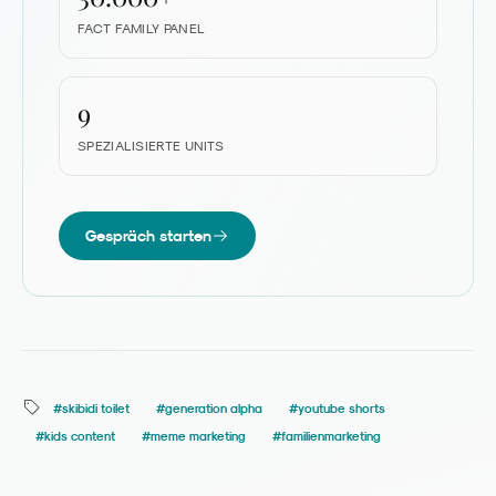
FACT FAMILY PANEL
9
SPEZIALISIERTE UNITS
Gespräch starten
#
skibidi toilet
#
generation alpha
#
youtube shorts
#
kids content
#
meme marketing
#
familienmarketing