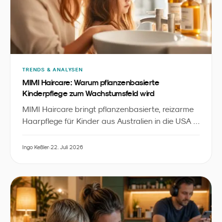
TRENDS & ANALYSEN
MIMI Haircare: Warum pflanzenbasierte
Kinderpflege zum Wachstumsfeld wird
MIMI Haircare bringt pflanzenbasierte, reizarme
Haarpflege für Kinder aus Australien in die USA -
inklusive Starter-Bundles, Detangler und
Zubehör. Aus Sicht des Familienmarketings ist
Ingo Keßler
·
22. Juli 2026
„
das ein sichtbares Signal, dass
Kids Personal
“
Care
zu einer eigenständigen Kategorie
zwischen Babypflege und Erwachsenen-Beauty
wird.