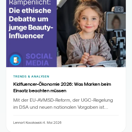
Tonalität stimmt.
TRENDS & ANALYSEN
Kidfluencer-Ökonomie 2026: Was Marken beim
Einsatz beachten müssen
Mit der EU-AVMSD-Reform, der UGC-Regelung
im DSA und neuen nationalen Vorgaben ist
Kidfluencer-Marketing 2026 ein hochregulierter
Bereich. Gleichzeitig erreichen Kidfluencer
Lennart Kosakowski
·
4. Mai 2026
Familien-Reichweiten, die klassische Kanäle nicht