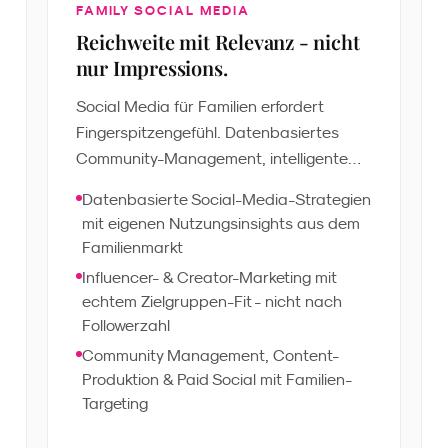
FAMILY SOCIAL MEDIA
Reichweite mit Relevanz - nicht
nur Impressions.
Social Media für Familien erfordert
Fingerspitzengefühl. Datenbasiertes
Community-Management, intelligente
Creator-Identifikation und fundierte
Datenbasierte Social-Media-Strategien
Content-Strategien schaffen echte
mit eigenen Nutzungsinsights aus dem
Bindung - effizient gesteuert und
Familienmarkt
wirksamer als generische Ansätze.
Influencer- & Creator-Marketing mit
echtem Zielgruppen-Fit - nicht nach
Followerzahl
Community Management, Content-
Produktion & Paid Social mit Familien-
Targeting