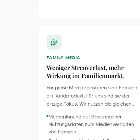
FAMILY MEDIA
Weniger Streuverlust, mehr
Wirkung im Familienmarkt.
Für große Mediaagenturen sind Familien
ein Randprodukt. Für uns sind sie der
einzige Fokus. Wir nutzen die gleichen
professionellen Tools und Plattformen -
Mediaplanung auf Basis eigener
aber mit 25 Jahren Zielgruppenwissen,
Nutzungsdaten zum Medienverhalten
das kein Generalist hat. Das Ergebnis:
von Familien
35 % weniger Streuverlust bei jedem