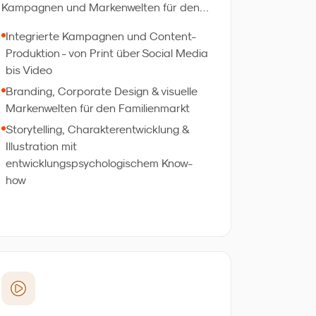
Kampagnen und Markenwelten für den
Familienmarkt - von Verpackungsdesign
Integrierte Kampagnen und Content-
über Social-Media-Content bis zu TV-
Produktion - von Print über Social Media
Spots. 1.000+ Produkte für Marken, die
bis Video
sich millionenfach verkauft haben. Das
Branding, Corporate Design & visuelle
Besondere: Unsere Kreation kann durch
Markenwelten für den Familienmarkt
eigene Marktforschung validiert werden -
Storytelling, Charakterentwicklung &
für überprüfte exzellente Ergebnisse.
Illustration mit
entwicklungspsychologischem Know-
how