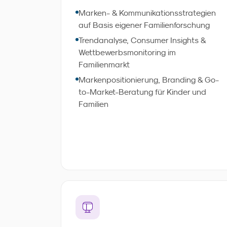
basieren. Eigene Familienforschung,
Marken- & Kommunikationsstrategien
Trendanalyse und strategische
auf Basis eigener Familienforschung
Einordnung liefern belastbare
Trendanalyse, Consumer Insights &
Entscheidungsgrundlagen -
Wettbewerbsmonitoring im
ressourcenschonend und wirksamer als
Familienmarkt
generische Ansätze.
Markenpositionierung, Branding & Go-
to-Market-Beratung für Kinder und
Familien