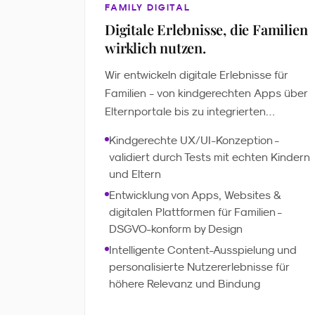
FAMILY DIGITAL
Digitale Erlebnisse, die Familien
wirklich nutzen.
Wir entwickeln digitale Erlebnisse für
Familien - von kindgerechten Apps über
Elternportale bis zu integrierten
Plattformen. Intelligente Personalisierung
Kindgerechte UX/UI-Konzeption -
sorgt für relevantere Inhalte, kürzere
validiert durch Tests mit echten Kindern
Entwicklungszyklen und messbares
und Eltern
Engagement. Immer DSGVO-konform,
Entwicklung von Apps, Websites &
immer mit dem richtigen Feingefühl.
digitalen Plattformen für Familien -
DSGVO-konform by Design
Intelligente Content-Ausspielung und
personalisierte Nutzererlebnisse für
höhere Relevanz und Bindung