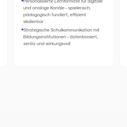
Personalisierte Lernformate für digitale
datenbasierte Wirkungsmessung
und analoge Kanäle - spielerisch,
machen Ihre Bildungskommunikation
pädagogisch fundiert, effizient
präziser und effizienter.
skalierbar
Strategische Schulkommunikation mit
Bildungsinstitutionen - datenbasiert,
seriös und wirkungsvoll