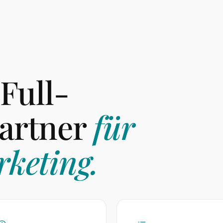
 Full-
artner
für
keting.