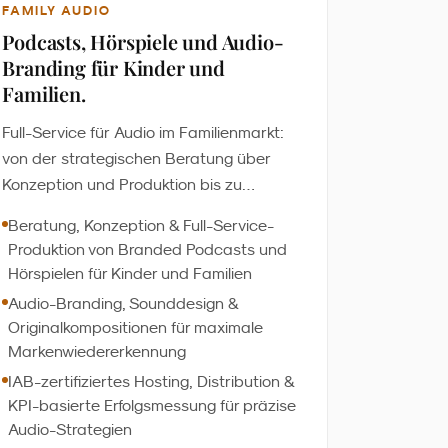
FAMILY AUDIO
Podcasts, Hörspiele und Audio-
Branding für Kinder und
Familien.
Full-Service für Audio im Familienmarkt:
von der strategischen Beratung über
Konzeption und Produktion bis zu
Distribution und Erfolgsmessung. Wir
Beratung, Konzeption & Full-Service-
entwickeln Branded Podcasts, Hörspiele
Produktion von Branded Podcasts und
und Audio-Branding, die Kinder fesseln
Hörspielen für Kinder und Familien
und Familien begleiten - datenbasiert,
Audio-Branding, Sounddesign &
markensicher und Ready2Play. Über
Originalkompositionen für maximale
200.000 aufmerksame Hörer:innen
Markenwiedererkennung
monatlich.
IAB-zertifiziertes Hosting, Distribution &
KPI-basierte Erfolgsmessung für präzise
Audio-Strategien