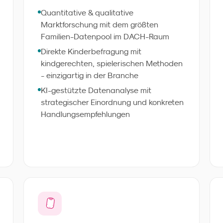
Familien - ethisch korrekt, methodisch
Quantitative & qualitative
sauber, in geeigneten Fällen ab 72
Marktforschung mit dem größten
Stunden. Sie bekommen keine Rohdaten,
Familien-Datenpool im DACH-Raum
sondern eine klare
Direkte Kinderbefragung mit
Entscheidungsgrundlage für Produkt,
kindgerechten, spielerischen Methoden
Verpackung, Kampagne oder
- einzigartig in der Branche
Markenstrategie.
KI-gestützte Datenanalyse mit
strategischer Einordnung und konkreten
Handlungsempfehlungen