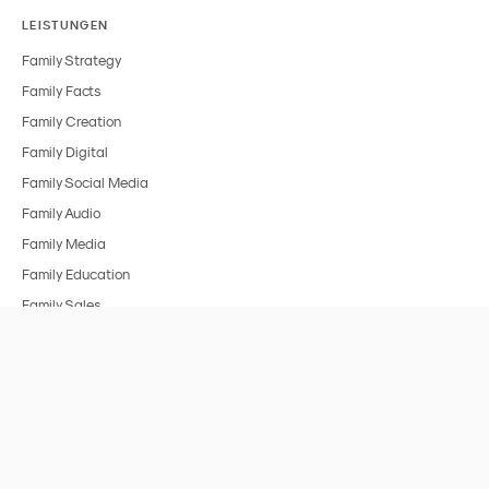
LEISTUNGEN
Family Strategy
Family Facts
Family Creation
Family Digital
Family Social Media
Family Audio
Family Media
Family Education
Family Sales
BRANCHEN
Alle Branchen
FMCG & Food
Spielzeug
Medien & Entertainment