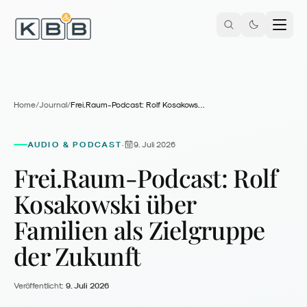
Zum Inhalt springen
Home
/
Journal
/
Frei.Raum-Podcast: Rolf Kosakowski über Familien als Zielgruppe der Zukunft
AUDIO & PODCAST
9. Juli 2026
·
Frei.Raum-Podcast: Rolf
Kosakowski über
Familien als Zielgruppe
der Zukunft
Veröffentlicht:
9. Juli 2026