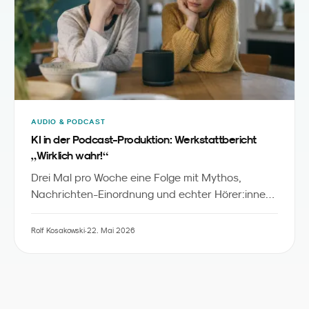
AUDIO & PODCAST
KI in der Podcast-Produktion: Werkstattbericht
„
“
Wirklich wahr!
Drei Mal pro Woche eine Folge mit Mythos,
Nachrichten-Einordnung und echter Hörer:innen-
Frage - produziert mit KI, verantwortet von
Menschen. Wir geben Einblick in unseren
Rolf Kosakowski
·
22. Mai 2026
„
“
redaktionellen Workflow bei
Wirklich wahr!
,
zeigen welche KI-Werkzeuge wir wo einsetzen
und welche fünf Prinzipien Familienmarken aus
dieser Produktion für eigene KI-Audio-Projekte