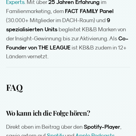
25 Jahren Erfahrung
Experts
. Mit über
im
FACT FAMILY Panel
Familienmarketing, dem
9
(30.000+ Mitglieder im DACH-Raum) und
spezialisierten Units
begleitet KB&B Marken von
Co-
der Insight-Gewinnung bis zur Aktivierung. Als
Founder von THE LEAGUE
ist KB&B zudem in 12+
Ländern vernetzt.
FAQ
Wo kann ich die Folge hören?
Spotify-Player
Direkt oben im Beitrag über den
,
sowie extern auf
Spotify
und
Apple Podcasts
.