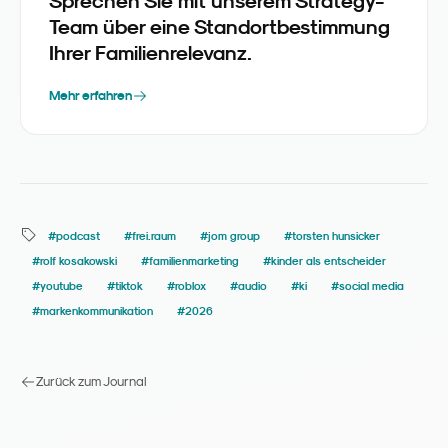
Sprechen Sie mit unserem Strategy-
Team über eine Standortbestimmung
Ihrer Familienrelevanz.
Mehr erfahren
#
podcast
#
frei.raum
#
jom group
#
torsten hunsicker
#
rolf kosakowski
#
familienmarketing
#
kinder als entscheider
#
youtube
#
tiktok
#
roblox
#
audio
#
ki
#
social media
#
markenkommunikation
#
2026
Zurück zum Journal