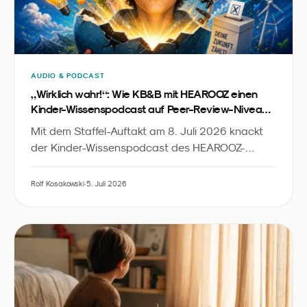
AUDIO & PODCAST
„
“
Wirklich wahr!
: Wie KB&B mit HEAROOZ einen
Kinder-Wissenspodcast auf Peer-Review-Niveau
baut
Mit dem Staffel-Auftakt am 8. Juli 2026 knackt
der Kinder-Wissenspodcast des HEAROOZ-
Labels die 40-Folgen-Marke. Der Case zeigt, wie
sich Peer-Review-Standards, dreimal-
Rolf Kosakowski
·
5. Juli 2026
wöchentlicher Rhythmus und transparente KI-
Produktion zu einem neuen Qualitätsniveau in der
kindgerechten Wissenschaftskommunikation
verbinden.