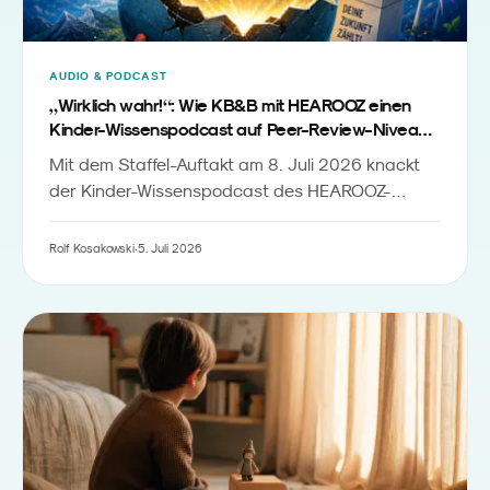
AUDIO & PODCAST
„
“
Wirklich wahr!
: Wie KB&B mit HEAROOZ einen
Kinder-Wissenspodcast auf Peer-Review-Niveau
baut
Mit dem Staffel-Auftakt am 8. Juli 2026 knackt
der Kinder-Wissenspodcast des HEAROOZ-
Labels die 40-Folgen-Marke. Der Case zeigt, wie
sich Peer-Review-Standards, dreimal-
Rolf Kosakowski
·
5. Juli 2026
wöchentlicher Rhythmus und transparente KI-
Produktion zu einem neuen Qualitätsniveau in der
kindgerechten Wissenschaftskommunikation
verbinden.