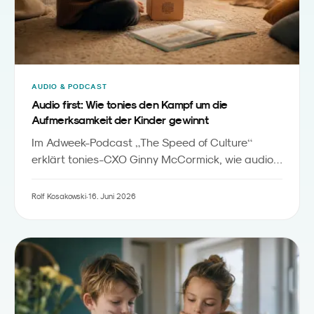
AUDIO & PODCAST
Audio first: Wie tonies den Kampf um die
Aufmerksamkeit der Kinder gewinnt
„
“
Im Adweek-Podcast
The Speed of Culture
erklärt tonies-CXO Ginny McCormick, wie audio-
first Kindern Eigenständigkeit gibt, Gen-Z-Eltern
entlastet und KI-Storytelling kindgerecht einsetzt.
Rolf Kosakowski
·
16. Juni 2026
Was Familienmarken im DACH-Raum daraus
mitnehmen sollten.