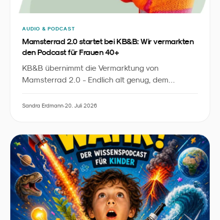
AUDIO & PODCAST
Mamsterrad 2.0 startet bei KB&B: Wir vermarkten
den Podcast für Frauen 40+
KB&B übernimmt die Vermarktung von
Mamsterrad 2.0 - Endlich alt genug, dem
Podcast von Imke Dohmen. Mit über 2,7 Millionen
Streams, 300+ Folgen im Archiv und einer neuen
Sandra Erdmann
·
20. Juli 2026
Staffel ab dem 30. August 2026 erschließen wir
Marken eine bislang unterversorgte Zielgruppe:
Frauen ab 40, mitten im Leben, mit eigener
Kaufentscheidung.