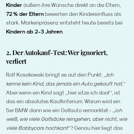
Kinder
äußern ihre Wünsche direkt an die Eltern,
72 % der Eltern
bewerten den Kindereinfluss als
stark. Markenpräsenz entsteht heute bereits bei
Kindern ab 2-3 Jahren
.
2. Der Autokauf-Test: Wer ignoriert,
verliert
„
Rolf Kosakowski bringt es auf den Punkt:
Ich
“
kenne kein Kind, das jemals ein Auto gekauft hat.
„
“
Aber wenn ein Kind sagt
hier sitze ich doof
, ist
das ein absolutes Kaufkriterium. Warum wird ein
„
5er BMW dann wie ein Golfauto vermarktet -
ich
weiß, wie viele Golfsäcke reingehen, aber nicht, wie
“
viele Bobbycars hochkant
? Genau hier liegt das