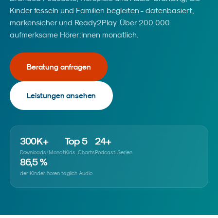
Kinder fesseln und Familien begleiten - datenbasiert,
markensicher und Ready2Play. Über 200.000
aufmerksame Hörer:innen monatlich.
Beratung anfragen
Leistungen ansehen
300
K+
Top 5
24
+
Downloads/Monat
Kids-Charts
Podcast-Serien
86
,5 %
der Kinder hören täglich Audio