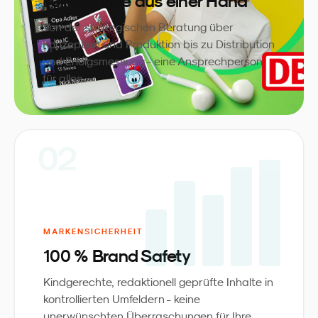
Full-Service aus einer Hand
Von der strategischen Beratung über
Konzeption und Produktion bis zu Distribution
und Erfolgsmessung - eine Ansprechperson
für alles.
02
MARKENSICHERHEIT
100 % Brand Safety
Kindgerechte, redaktionell geprüfte Inhalte in
kontrollierten Umfeldern - keine
unerwünschten Überraschungen für Ihre