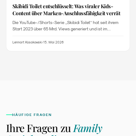
Skibidi Toilet entschlüsselt: Was viraler Kids-
Content über Marken-Anschlussfähigkeit verrät
„
“
Die YouTube-/Shorts-Serie
Skibidi Toilet
hat seit ihrem
Start 2023 über 65 Mrd. Views generiert und ist im
Wortschatz von Generation Alpha fest verankert. Für viele
Marketing-Entscheider:innen bleibt das Phänomen
Lennart Kosakowski
·
15. Mai 2026
unverständlich. Genau diese Unverständlichkeit ist das
eigentliche Signal: Marken, die Generation Alpha erreichen
wollen, müssen lernen, kulturelle Codes zu lesen, ohne sie
zu kopieren.
HÄUFIGE FRAGEN
Ihre Fragen zu
Family