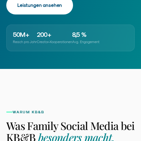
Leistungen ansehen
50
M+
200
+
8
,5 %
Reach pro Jahr
Creator-Kooperationen
Avg. Engagement
WARUM KB&B
Was
Family Social Media
bei
KB&B
besonders macht.