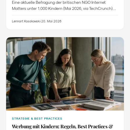
Familienmarken bedeutet
Eine aktuelle Befragung der britischen NGO Internet
Matters unter 1.000 Kindern (Mai 2026, via TechCrunch)
zeigt: Rund die Hälfte der befragten Kinder hält Online-
Alterskontrollen für leicht umgehbar - teils reicht ein mit
Lennart Kosakowski
·
20. Mai 2026
Make-up gemalter Schnurrbart vor der Webcam. Lennart
Kosakowski ordnet ein, warum dieser Befund weit über IT-
Security hinausgeht und für Familienmarken in DACH zur
Vertrauensfrage gegenüber Eltern wird.
STRATEGIE & BEST PRACTICES
Werbung mit Kindern: Regeln, Best Practices &