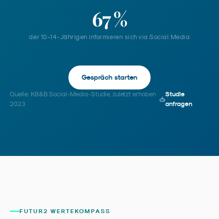
67 %
der 10-14-Jährigen informieren sich via Social Media
Gespräch starten
Quelle:
KB&B Social-Media-Studie, zuletzt erhoben
Studie
2023
anfragen
FUTUR2 WERTEKOMPASS