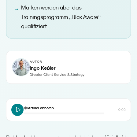
Marken werden über das
„
“
Trainingsprogramm
Blox Aware
qualifiziert.
AUTOR
Ingo Keßler
Director Client Service & Strategy
Artikel anhören
0:00