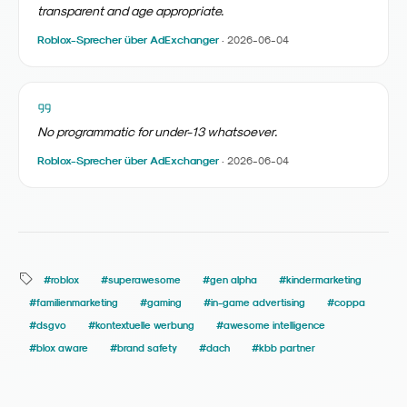
transparent and age appropriate.
Roblox-Sprecher über AdExchanger
·
2026-06-04
No programmatic for under-13 whatsoever.
Roblox-Sprecher über AdExchanger
·
2026-06-04
#
roblox
#
superawesome
#
gen alpha
#
kindermarketing
#
familienmarketing
#
gaming
#
in-game advertising
#
coppa
#
dsgvo
#
kontextuelle werbung
#
awesome intelligence
#
blox aware
#
brand safety
#
dach
#
kbb partner