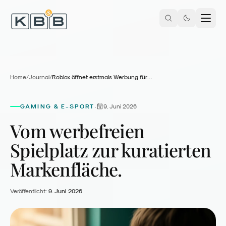
Zum Inhalt springen
Home
/
Journal
/
Roblox öffnet erstmals Werbung für Kinder unter 13 – mit SuperAwesome als exklusivem Partner
GAMING & E-SPORT
9. Juni 2026
·
Vom werbefreien
Spielplatz zur kuratierten
Markenfläche.
Veröffentlicht:
9. Juni 2026