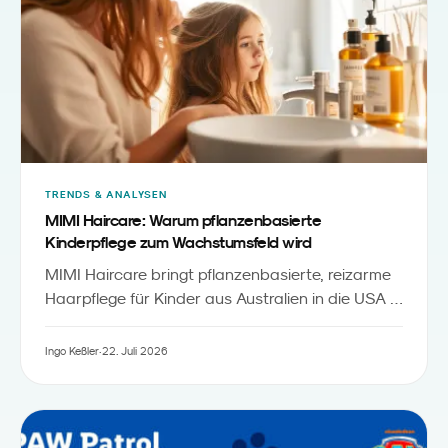
TRENDS & ANALYSEN
MIMI Haircare: Warum pflanzenbasierte
Kinderpflege zum Wachstumsfeld wird
MIMI Haircare bringt pflanzenbasierte, reizarme
Haarpflege für Kinder aus Australien in die USA -
inklusive Starter-Bundles, Detangler und
Zubehör. Aus Sicht des Familienmarketings ist
Ingo Keßler
·
22. Juli 2026
„
das ein sichtbares Signal, dass
Kids Personal
“
Care
zu einer eigenständigen Kategorie
zwischen Babypflege und Erwachsenen-Beauty
wird.