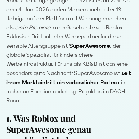
Roblox hat lange gezögert. Jetzt ist es offiziell: Ab
dem 4. Juni 2026 dürfen Marken auch unter 13-
Jährige auf der Plattform mit Werbung erreichen -
als
erste Premiere
in der Geschichte von Roblox.
Exklusiver Drittanbieter-Werbepartner für diese
SuperAwesome
sensible Altersgruppe ist
, der
globale Spezialist für kindersichere
Werbeinfrastruktur. Für uns als KB&B ist das eine
seit
besonders gute Nachricht: SuperAwesome ist
ihrem Markteintritt ein verlässlicher Partner
in
mehreren Familienmarketing-Projekten im DACH-
Raum.
1. Was Roblox und
SuperAwesome genau