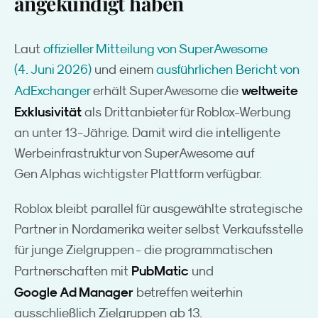
angekündigt haben
Laut
offizieller Mitteilung von SuperAwesome
(4. Juni 2026)
und einem
ausführlichen Bericht von
weltweite
AdExchanger
erhält SuperAwesome die
Exklusivität
als Drittanbieter für Roblox-Werbung
an unter 13-Jährige. Damit wird die intelligente
Werbeinfrastruktur von SuperAwesome auf
Gen Alphas wichtigster Plattform verfügbar.
Roblox bleibt parallel für ausgewählte strategische
Partner in Nordamerika weiter selbst Verkaufsstelle
für junge Zielgruppen - die programmatischen
PubMatic
Partnerschaften mit
und
Google Ad Manager
betreffen weiterhin
ausschließlich Zielgruppen ab 13.