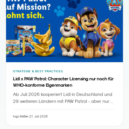
STRATEGIE & BEST PRACTICES
Lidl x PAW Patrol: Character Licensing nur noch für
WHO-konforme Eigenmarken
Ab Juli 2026 kooperiert Lidl in Deutschland und
29 weiteren Ländern mit PAW Patrol - aber nur
für 13 Eigenmarken-Produkte sowie Obst und
Gemüse, die die WHO-Nährwertkriterien und
Ingo Keßler
·
21. Juli 2026
zusätzliche Lidl-Anforderungen erfüllen. Aus Sicht
des Familienmarketings ist das mehr als eine