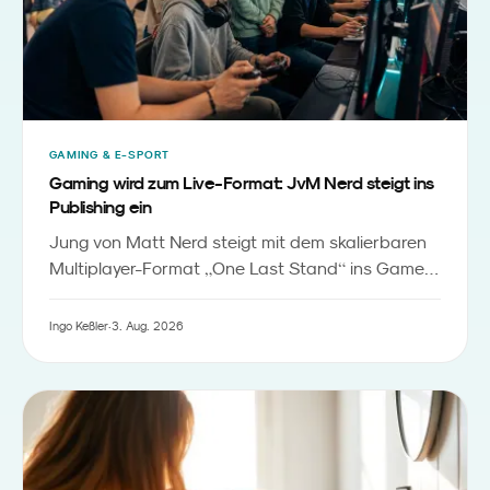
GAMING & E-SPORT
Gaming wird zum Live-Format: JvM Nerd steigt ins
Publishing ein
Jung von Matt Nerd steigt mit dem skalierbaren
„
“
Multiplayer-Format
One Last Stand
ins Game-
Publishing ein. Das Baukastenprinzip senkt die
Einstiegshürde für Markenaktivierungen in Roblox
Ingo Keßler
·
3. Aug. 2026
- und verschiebt Gaming vom Nebenschauplatz
zum verbindenden Element von Messen,
Festivals und Familien-Events.