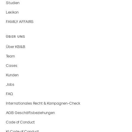
Studien
Lexikon
FAMILY AFFAIRS
ÜBER UNS
Über KB&B
Team
Cases
Kunden
Jobs
FAQ
Internationales Recht & Kampagnen-Check
AGB Geschäftsbeziehungen
Code of Conduct
KI Code of Conduct