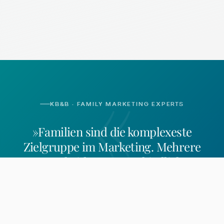
«
KB&B · FAMILY MARKETING EXPERTS
»Familien sind die komplexeste
Zielgruppe im Marketing. Mehrere
Entscheider, unterschiedliche
Bedürfnisse, besondere Regeln.
Wer sie
erreichen will, braucht mehr als
Generalisten-Logik.
«