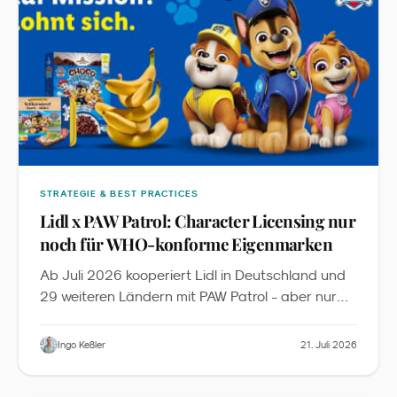
STRATEGIE & BEST PRACTICES
Lidl x PAW Patrol: Character Licensing nur
noch für WHO-konforme Eigenmarken
Ab Juli 2026 kooperiert Lidl in Deutschland und
29 weiteren Ländern mit PAW Patrol - aber nur
für 13 Eigenmarken-Produkte sowie Obst und
Gemüse, die die WHO-Nährwertkriterien und
Ingo Keßler
21. Juli 2026
zusätzliche Lidl-Anforderungen erfüllen. Aus Sicht
des Familienmarketings ist das mehr als eine