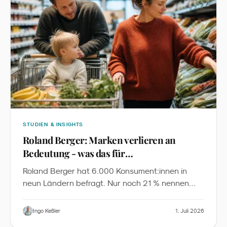
STUDIEN & INSIGHTS
Roland Berger: Marken verlieren an
Bedeutung - was das für
Familienmarketing heißt
Roland Berger hat 6.000 Konsument:innen in
neun Ländern befragt. Nur noch 21 % nennen
Markenreputation als Top-Kaufgrund, 40 %
entdecken Produkte über Familie und Freunde,
Ingo Keßler
1. Juli 2026
70 % der 18- 64-Jährigen nutzen KI für