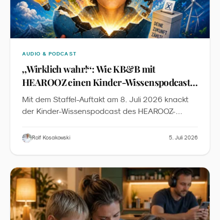
AUDIO & PODCAST
„
Wirklich wahr!
“
: Wie KB&B mit
HEAROOZ einen Kinder-Wissenspodcast
auf Peer-Review-Niveau baut
Mit dem Staffel-Auftakt am 8. Juli 2026 knackt
der Kinder-Wissenspodcast des HEAROOZ-
Labels die 40-Folgen-Marke. Der Case zeigt, wie
sich Peer-Review-Standards, dreimal-
Rolf Kosakowski
5. Juli 2026
wöchentlicher Rhythmus und transparente KI-
Produktion zu einem neuen Qualitätsniveau in der
kindgerechten Wissenschaftskommunikation
verbinden.