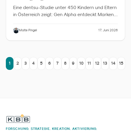
Eine dentsu-Studie unter 450 Kindern und Eltern
in Österreich zeigt: Gen Alpha entdeckt Marken
vor allem über Peers, beeinflusst Familienbudgets
weit über Spielzeug hinaus und erwartet von
Malte Pingel
17. Juni 2026
Marken Spaß und Authentizität statt Moral. Was
Familienmarken im DACH-Raum daraus lernen
sollten.
1
2
3
4
5
6
7
8
9
10
11
12
13
14
15
FORSCHUNG. STRATEGIE. KREATION. AKTIVIERUNG.