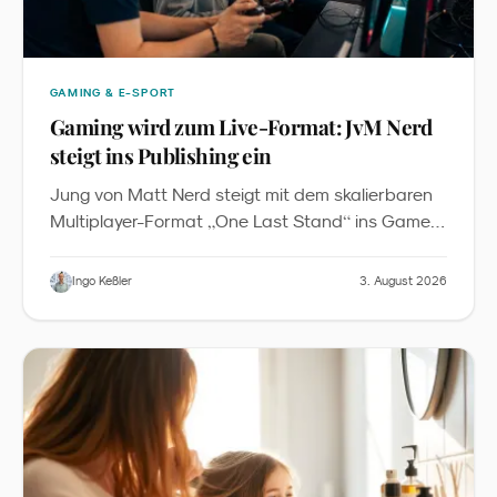
GAMING & E-SPORT
Gaming wird zum Live-Format: JvM Nerd
steigt ins Publishing ein
Jung von Matt Nerd steigt mit dem skalierbaren
„
“
Multiplayer-Format
One Last Stand
ins Game-
Publishing ein. Das Baukastenprinzip senkt die
Einstiegshürde für Markenaktivierungen in Roblox
Ingo Keßler
3. August 2026
- und verschiebt Gaming vom Nebenschauplatz
zum verbindenden Element von Messen,
Festivals und Familien-Events.