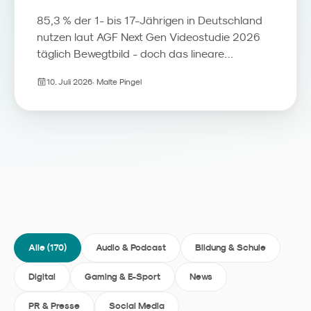
85,3 % der 1- bis 17-Jährigen in Deutschland
nutzen laut AGF Next Gen Videostudie 2026
täglich Bewegtbild - doch das lineare
Fernsehen verliert seine Rolle als Erstkontakt.
10. Juli 2026
·
Malte Pingel
Streaming, YouTube und Social Video
übernehmen den Programmführer-Part, das
TV-Gerät wird zum Beziehungsmedium. Wir
ordnen die Zahlen ein und zeigen, was
Familienmarken daraus für Media, Kreation
und Reichweitenmessung ableiten sollten.
Alle (
170
)
Audio & Podcast
Bildung & Schule
Digital
Gaming & E-Sport
News
PR & Presse
Social Media