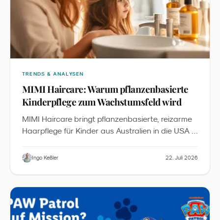
TRENDS & ANALYSEN
MIMI Haircare: Warum pflanzenbasierte
Kinderpflege zum Wachstumsfeld wird
MIMI Haircare bringt pflanzenbasierte, reizarme
Haarpflege für Kinder aus Australien in die USA -
inklusive Starter-Bundles, Detangler und
Zubehör. Aus Sicht des Familienmarketings ist
Ingo Keßler
22. Juli 2026
„
das ein sichtbares Signal, dass
Kids Personal
“
Care
zu einer eigenständigen Kategorie
zwischen Babypflege und Erwachsenen-Beauty
wird.