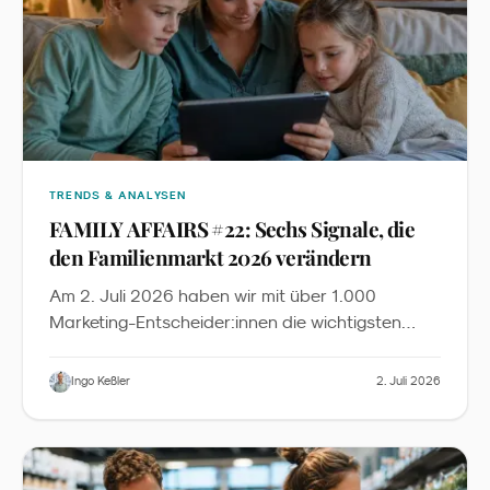
TRENDS & ANALYSEN
FAMILY AFFAIRS #22: Sechs Signale, die
den Familienmarkt 2026 verändern
Am 2. Juli 2026 haben wir mit über 1.000
Marketing-Entscheider:innen die wichtigsten
News, Insights und Inspirationen aus dem
Familienmarketing diskutiert. Dieser Recap fasst
Ingo Keßler
2. Juli 2026
die sechs zentralen Signale zusammen - mit
Slides zum Download und der vollständigen
YouTube-Aufzeichnung.