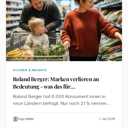
STUDIEN & INSIGHTS
Roland Berger: Marken verlieren an
Bedeutung - was das für
Familienmarketing heißt
Roland Berger hat 6.000 Konsument:innen in
neun Ländern befragt. Nur noch 21 % nennen
Markenreputation als Top-Kaufgrund, 40 %
entdecken Produkte über Familie und Freunde,
Ingo Keßler
1. Juli 2026
70 % der 18- 64-Jährigen nutzen KI für