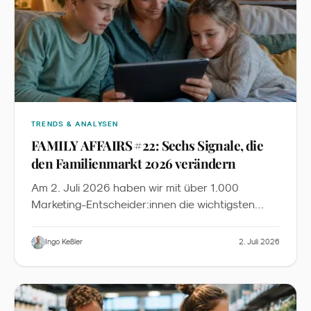
TRENDS & ANALYSEN
FAMILY AFFAIRS #22: Sechs Signale, die
den Familienmarkt 2026 verändern
Am 2. Juli 2026 haben wir mit über 1.000
Marketing-Entscheider:innen die wichtigsten
News, Insights und Inspirationen aus dem
Familienmarketing diskutiert. Dieser Recap fasst
Ingo Keßler
2. Juli 2026
die sechs zentralen Signale zusammen - mit
Slides zum Download und der vollständigen
YouTube-Aufzeichnung.