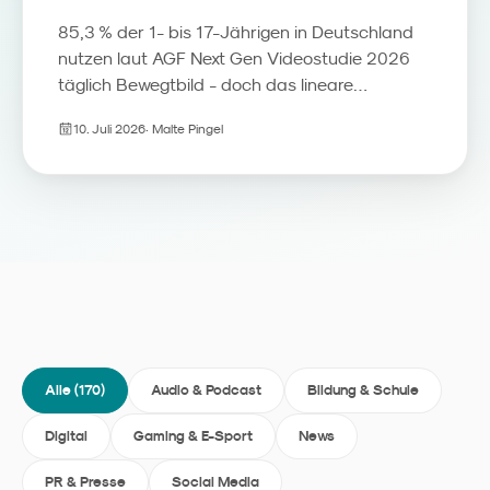
85,3 % der 1- bis 17-Jährigen in Deutschland
nutzen laut AGF Next Gen Videostudie 2026
täglich Bewegtbild - doch das lineare
Fernsehen verliert seine Rolle als Erstkontakt.
10. Juli 2026
·
Malte Pingel
Streaming, YouTube und Social Video
übernehmen den Programmführer-Part, das
TV-Gerät wird zum Beziehungsmedium. Wir
ordnen die Zahlen ein und zeigen, was
Familienmarken daraus für Media, Kreation
und Reichweitenmessung ableiten sollten.
Alle (
170
)
Audio & Podcast
Bildung & Schule
Digital
Gaming & E-Sport
News
PR & Presse
Social Media