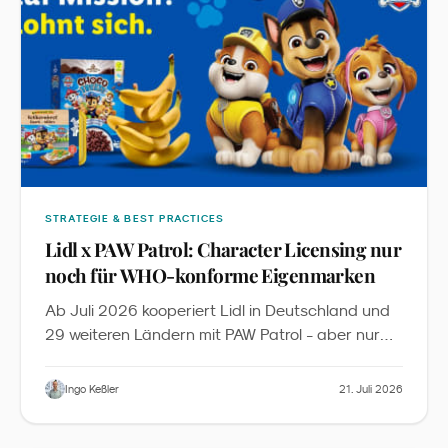
STRATEGIE & BEST PRACTICES
Lidl x PAW Patrol: Character Licensing nur
noch für WHO-konforme Eigenmarken
Ab Juli 2026 kooperiert Lidl in Deutschland und
29 weiteren Ländern mit PAW Patrol - aber nur
für 13 Eigenmarken-Produkte sowie Obst und
Gemüse, die die WHO-Nährwertkriterien und
Ingo Keßler
21. Juli 2026
zusätzliche Lidl-Anforderungen erfüllen. Aus Sicht
des Familienmarketings ist das mehr als eine