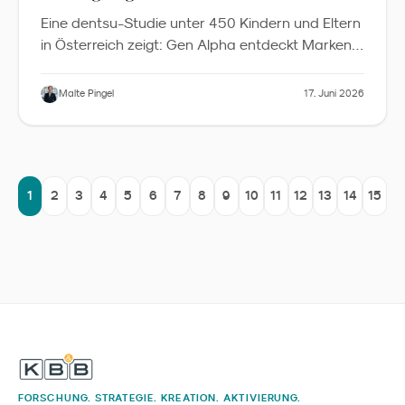
Eine dentsu-Studie unter 450 Kindern und Eltern
in Österreich zeigt: Gen Alpha entdeckt Marken
vor allem über Peers, beeinflusst Familienbudgets
weit über Spielzeug hinaus und erwartet von
Malte Pingel
17. Juni 2026
Marken Spaß und Authentizität statt Moral. Was
Familienmarken im DACH-Raum daraus lernen
sollten.
1
2
3
4
5
6
7
8
9
10
11
12
13
14
15
FORSCHUNG. STRATEGIE. KREATION. AKTIVIERUNG.