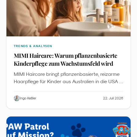
TRENDS & ANALYSEN
MIMI Haircare: Warum pflanzenbasierte
Kinderpflege zum Wachstumsfeld wird
MIMI Haircare bringt pflanzenbasierte, reizarme
Haarpflege für Kinder aus Australien in die USA -
inklusive Starter-Bundles, Detangler und
Zubehör. Aus Sicht des Familienmarketings ist
Ingo Keßler
22. Juli 2026
„
das ein sichtbares Signal, dass
Kids Personal
“
Care
zu einer eigenständigen Kategorie
zwischen Babypflege und Erwachsenen-Beauty
wird.