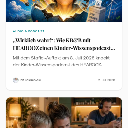
AUDIO & PODCAST
„
Wirklich wahr!
“
: Wie KB&B mit
HEAROOZ einen Kinder-Wissenspodcast
auf Peer-Review-Niveau baut
Mit dem Staffel-Auftakt am 8. Juli 2026 knackt
der Kinder-Wissenspodcast des HEAROOZ-
Labels die 40-Folgen-Marke. Der Case zeigt, wie
sich Peer-Review-Standards, dreimal-
Rolf Kosakowski
5. Juli 2026
wöchentlicher Rhythmus und transparente KI-
Produktion zu einem neuen Qualitätsniveau in der
kindgerechten Wissenschaftskommunikation
verbinden.