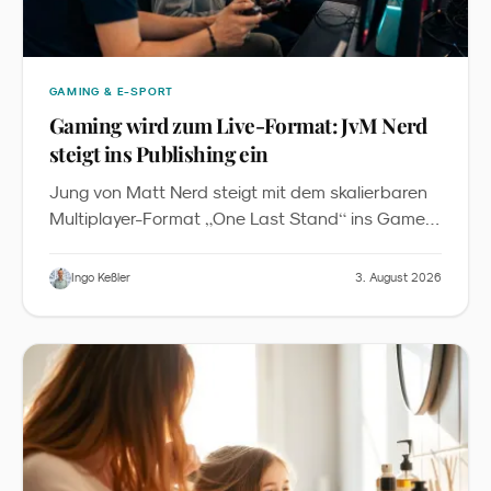
GAMING & E-SPORT
Gaming wird zum Live-Format: JvM Nerd
steigt ins Publishing ein
Jung von Matt Nerd steigt mit dem skalierbaren
„
“
Multiplayer-Format
One Last Stand
ins Game-
Publishing ein. Das Baukastenprinzip senkt die
Einstiegshürde für Markenaktivierungen in Roblox
Ingo Keßler
3. August 2026
- und verschiebt Gaming vom Nebenschauplatz
zum verbindenden Element von Messen,
Festivals und Familien-Events.