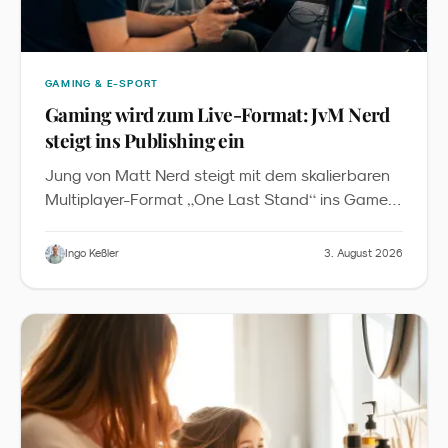
GAMING & E-SPORT
Gaming wird zum Live-Format: JvM Nerd
steigt ins Publishing ein
Jung von Matt Nerd steigt mit dem skalierbaren
„
“
Multiplayer-Format
One Last Stand
ins Game-
Publishing ein. Das Baukastenprinzip senkt die
Einstiegshürde für Markenaktivierungen in Roblox
Ingo Keßler
3. August 2026
- und verschiebt Gaming vom Nebenschauplatz
zum verbindenden Element von Messen,
Festivals und Familien-Events.