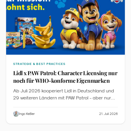
STRATEGIE & BEST PRACTICES
Lidl x PAW Patrol: Character Licensing nur
noch für WHO-konforme Eigenmarken
Ab Juli 2026 kooperiert Lidl in Deutschland und
29 weiteren Ländern mit PAW Patrol - aber nur
für 13 Eigenmarken-Produkte sowie Obst und
Gemüse, die die WHO-Nährwertkriterien und
Ingo Keßler
21. Juli 2026
zusätzliche Lidl-Anforderungen erfüllen. Aus Sicht
des Familienmarketings ist das mehr als eine