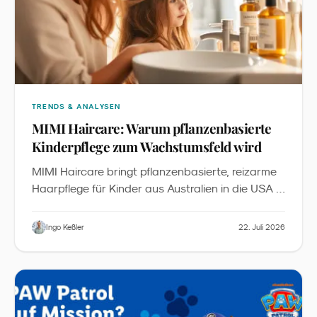
TRENDS & ANALYSEN
MIMI Haircare: Warum pflanzenbasierte
Kinderpflege zum Wachstumsfeld wird
MIMI Haircare bringt pflanzenbasierte, reizarme
Haarpflege für Kinder aus Australien in die USA -
inklusive Starter-Bundles, Detangler und
Zubehör. Aus Sicht des Familienmarketings ist
Ingo Keßler
22. Juli 2026
„
das ein sichtbares Signal, dass
Kids Personal
“
Care
zu einer eigenständigen Kategorie
zwischen Babypflege und Erwachsenen-Beauty
wird.