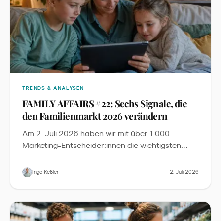
TRENDS & ANALYSEN
FAMILY AFFAIRS #22: Sechs Signale, die
den Familienmarkt 2026 verändern
Am 2. Juli 2026 haben wir mit über 1.000
Marketing-Entscheider:innen die wichtigsten
News, Insights und Inspirationen aus dem
Familienmarketing diskutiert. Dieser Recap fasst
Ingo Keßler
2. Juli 2026
die sechs zentralen Signale zusammen - mit
Slides zum Download und der vollständigen
YouTube-Aufzeichnung.