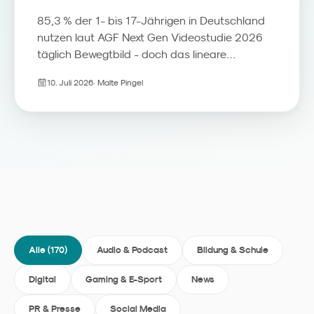
85,3 % der 1- bis 17-Jährigen in Deutschland
nutzen laut AGF Next Gen Videostudie 2026
täglich Bewegtbild - doch das lineare
Fernsehen verliert seine Rolle als Erstkontakt.
10. Juli 2026
·
Malte Pingel
Streaming, YouTube und Social Video
übernehmen den Programmführer-Part, das
TV-Gerät wird zum Beziehungsmedium. Wir
ordnen die Zahlen ein und zeigen, was
Familienmarken daraus für Media, Kreation
und Reichweitenmessung ableiten sollten.
Alle (
170
)
Audio & Podcast
Bildung & Schule
Digital
Gaming & E-Sport
News
PR & Presse
Social Media