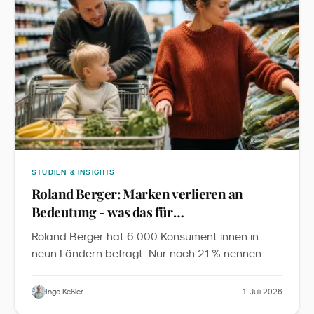
STUDIEN & INSIGHTS
Roland Berger: Marken verlieren an
Bedeutung - was das für
Familienmarketing heißt
Roland Berger hat 6.000 Konsument:innen in
neun Ländern befragt. Nur noch 21 % nennen
Markenreputation als Top-Kaufgrund, 40 %
entdecken Produkte über Familie und Freunde,
Ingo Keßler
1. Juli 2026
70 % der 18- 64-Jährigen nutzen KI für