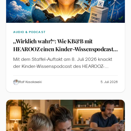
AUDIO & PODCAST
„
Wirklich wahr!
“
: Wie KB&B mit
HEAROOZ einen Kinder-Wissenspodcast
auf Peer-Review-Niveau baut
Mit dem Staffel-Auftakt am 8. Juli 2026 knackt
der Kinder-Wissenspodcast des HEAROOZ-
Labels die 40-Folgen-Marke. Der Case zeigt, wie
sich Peer-Review-Standards, dreimal-
Rolf Kosakowski
5. Juli 2026
wöchentlicher Rhythmus und transparente KI-
Produktion zu einem neuen Qualitätsniveau in der
kindgerechten Wissenschaftskommunikation
verbinden.