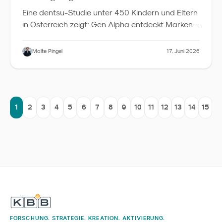
Eine dentsu-Studie unter 450 Kindern und Eltern
in Österreich zeigt: Gen Alpha entdeckt Marken
vor allem über Peers, beeinflusst Familienbudgets
weit über Spielzeug hinaus und erwartet von
Malte Pingel
17. Juni 2026
Marken Spaß und Authentizität statt Moral. Was
Familienmarken im DACH-Raum daraus lernen
sollten.
1
2
3
4
5
6
7
8
9
10
11
12
13
14
15
FORSCHUNG. STRATEGIE. KREATION. AKTIVIERUNG.