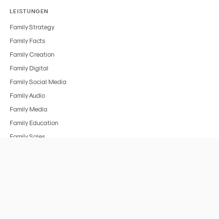
LEISTUNGEN
Family Strategy
Family Facts
Family Creation
Family Digital
Family Social Media
Family Audio
Family Media
Family Education
Family Sales
BRANCHEN
Alle Branchen
FMCG & Food
Spielzeug
Medien & Entertainment