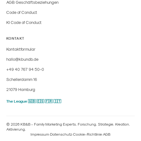
AGB Geschäftsbeziehungen
Code of Conduct
KI Code of Conduct
KONTAKT
Kontaktformular
hallo@kbundb.de
+49 40 767 94 50-0
Schellerdamm 16
21079 Hamburg
The League 🇬🇧 🇪🇸 🇫🇷 🇮🇹
© 2026 KB&B - Family Marketing Experts. Forschung. Strategie. Kreation.
Aktivierung.
Impressum
·
Datenschutz
·
Cookie-Richtlinie
·
AGB