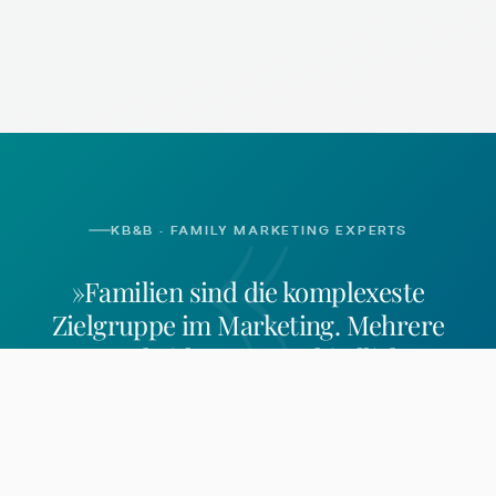
«
KB&B · FAMILY MARKETING EXPERTS
»Familien sind die komplexeste
Zielgruppe im Marketing. Mehrere
Entscheider, unterschiedliche
Bedürfnisse, besondere Regeln.
Wer sie
erreichen will, braucht mehr als
Generalisten-Logik.
«