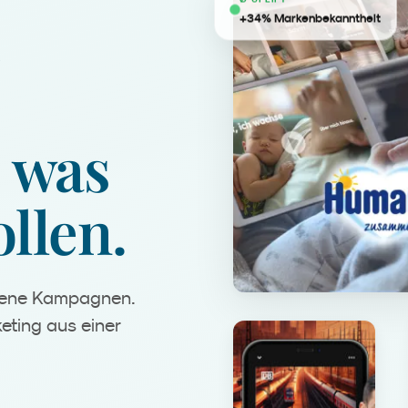
+34% Markenbekanntheit
was
llen.
igene Kampagnen.
eting aus einer