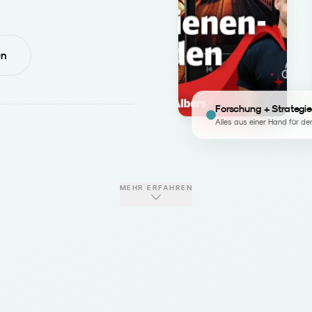
en
Forschung + Strategie
Alles aus einer Hand für de
MEHR ERFAHREN