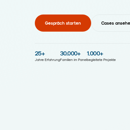
Gespräch starten
Cases anseh
25
+
30.000
+
1.000
+
Jahre Erfahrung
Familien im Panel
begleitete Projekte