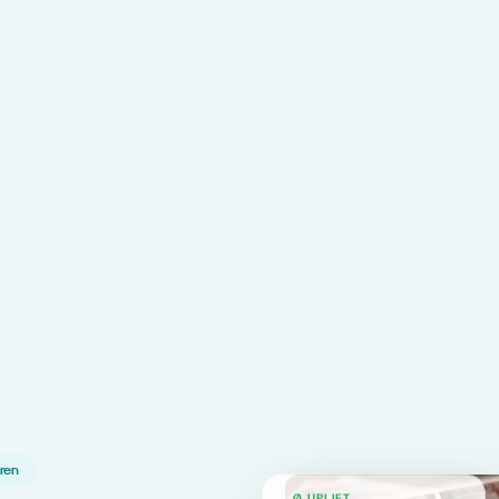
hren
Ø UPLIFT