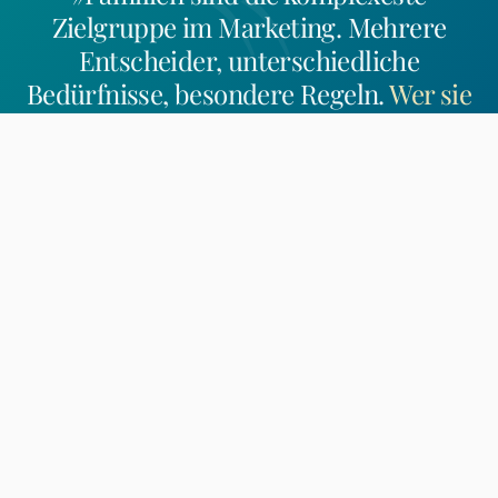
Zielgruppe im Marketing. Mehrere
Entscheider, unterschiedliche
Bedürfnisse, besondere Regeln.
Wer sie
erreichen will, braucht mehr als
Generalisten-Logik.
«
Rolf Kosakowski
Geschäftsführer, Inhaber
9
12