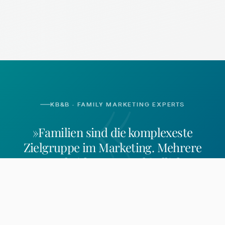
«
KB&B · FAMILY MARKETING EXPERTS
»Familien sind die komplexeste
Zielgruppe im Marketing. Mehrere
Entscheider, unterschiedliche
Bedürfnisse, besondere Regeln.
Wer sie
erreichen will, braucht mehr als
Generalisten-Logik.
«