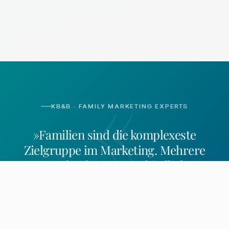
«
KB&B · FAMILY MARKETING EXPERTS
»Familien sind die komplexeste
Zielgruppe im Marketing. Mehrere
Entscheider, unterschiedliche
Bedürfnisse, besondere Regeln.
Wer sie
erreichen will, braucht mehr als
Generalisten-Logik.
«