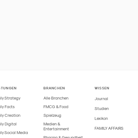
STUNGEN
BRANCHEN
WISSEN
ly Strategy
Alle Branchen
Journal
ly Facts
FMCG & Food
Studien
ly Creation
Spielzeug
Lexikon
ly Digital
Medien &
FAMILY AFFAIRS
Entertainment
ly Social Media
Pharma & Gesundheit