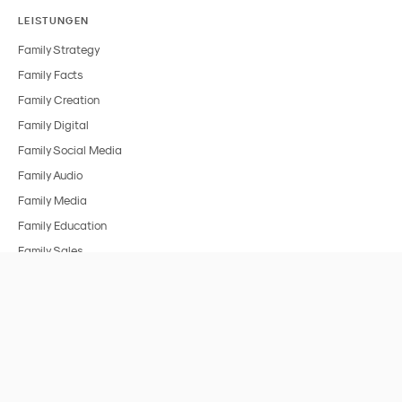
LEISTUNGEN
Family Strategy
Family Facts
Family Creation
Family Digital
Family Social Media
Family Audio
Family Media
Family Education
Family Sales
BRANCHEN
Alle Branchen
FMCG & Food
Spielzeug
Medien & Entertainment