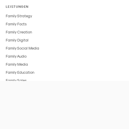
LEISTUNGEN
Family Strategy
Family Facts
Family Creation
Family Digital
Family Social Media
Family Audio
Family Media
Family Education
Family Sales
BRANCHEN
Alle Branchen
FMCG & Food
Spielzeug
Medien & Entertainment