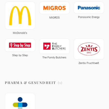
Panasonic Energy
MIGROS
McDonald's
Step by Step
The Family Butchers
Zentis Fruchtwelt
PHARMA & GESUNDHEIT
(
1
)