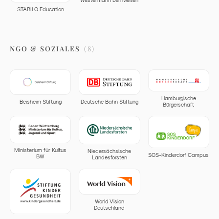
STABILO Education
NGO & SOZIALES
(
8
)
Hamburgische
Beisheim Stiftung
Deutsche Bahn Stiftung
Bürgerschaft
Ministerium für Kultus
Niedersächsische
SOS-Kinderdorf Campus
BW
Landesforsten
World Vision
Deutschland