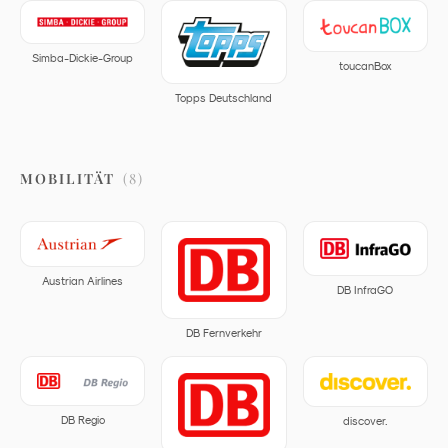
Simba-Dickie-Group
toucanBox
Topps Deutschland
MOBILITÄT
(
8
)
Austrian Airlines
DB InfraGO
DB Fernverkehr
DB Regio
discover.