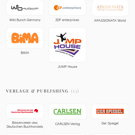
ZDF enterprises
Wild Bunch Germany
APASSIONATA World
BIMA
JUMP House
VERLAGE & PUBLISHING
(
13
)
Börsenverein des
Der Spiegel
CARLSEN Verlag
Deutschen Buchhandels