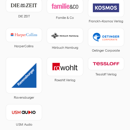
DIE ZEIT
Familie & Co
Franckh-Kosmos Verlag
HarperCollins
Hörbuch Hamburg
Oetinger Corporate
Tessloff Verlag
Rowohlt Verlag
Ravensburger
USM Audio