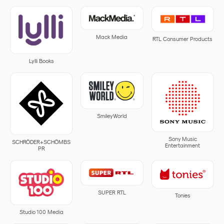
Mack Media
RTL Consumer Products
Lylli Books
SmileyWorld
Sony Music
SCHRÖDER+SCHÖMBS
Entertainment
PR
SUPER RTL
Tonies
Studio 100 Media