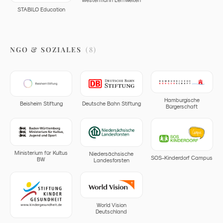
STABILO Education
NGO & SOZIALES
(
8
)
Hamburgische
Beisheim Stiftung
Deutsche Bahn Stiftung
Bürgerschaft
Ministerium für Kultus
Niedersächsische
SOS-Kinderdorf Campus
BW
Landesforsten
World Vision
Deutschland