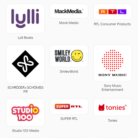
Mack Media
RTL Consumer Products
Lylli Books
SmileyWorld
Sony Music
SCHRÖDER+SCHÖMBS
Entertainment
PR
SUPER RTL
Tonies
Studio 100 Media