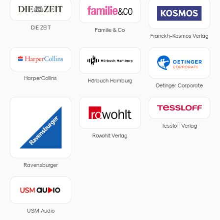
DIE ZEIT
Familie & Co
Franckh-Kosmos Verlag
HarperCollins
Hörbuch Hamburg
Oetinger Corporate
Tessloff Verlag
Rowohlt Verlag
Ravensburger
USM Audio