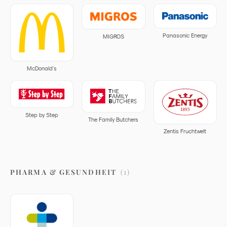
Panasonic Energy
MIGROS
McDonald's
Step by Step
The Family Butchers
Zentis Fruchtwelt
PHARMA & GESUNDHEIT
(
1
)