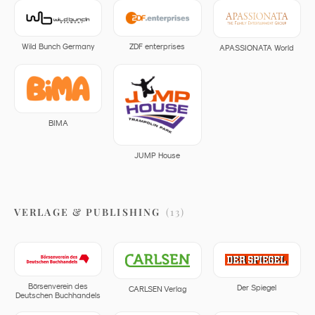
ZDF enterprises
Wild Bunch Germany
APASSIONATA World
BIMA
JUMP House
VERLAGE & PUBLISHING
(
13
)
Börsenverein des
Der Spiegel
CARLSEN Verlag
Deutschen Buchhandels