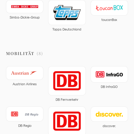
Simba-Dickie-Group
toucanBox
Topps Deutschland
MOBILITÄT
(
8
)
Austrian Airlines
DB InfraGO
DB Fernverkehr
DB Regio
discover.