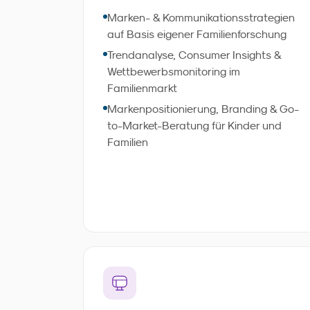
basieren. Eigene Familienforschung,
Marken- & Kommunikationsstrategien
Trendanalyse und strategische
auf Basis eigener Familienforschung
Einordnung liefern belastbare
Trendanalyse, Consumer Insights &
Entscheidungsgrundlagen -
Wettbewerbsmonitoring im
ressourcenschonend und wirksamer als
Familienmarkt
generische Ansätze.
Markenpositionierung, Branding & Go-
to-Market-Beratung für Kinder und
Familien