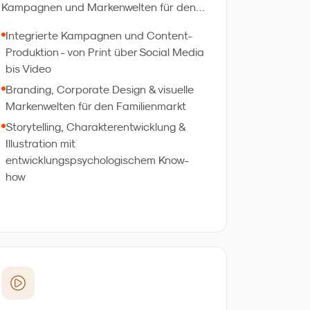
Kampagnen und Markenwelten für den
Familienmarkt - von Verpackungsdesign
Integrierte Kampagnen und Content-
über Social-Media-Content bis zu TV-
Produktion - von Print über Social Media
Spots. 1.000+ Produkte für Marken, die
bis Video
sich millionenfach verkauft haben. Das
Branding, Corporate Design & visuelle
Besondere: Unsere Kreation kann durch
Markenwelten für den Familienmarkt
eigene Marktforschung validiert werden -
Storytelling, Charakterentwicklung &
für überprüfte exzellente Ergebnisse.
Illustration mit
entwicklungspsychologischem Know-
how