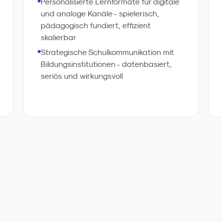
Personalisierte Lernformate für digitale
datenbasierte Wirkungsmessung
und analoge Kanäle - spielerisch,
machen Ihre Bildungskommunikation
pädagogisch fundiert, effizient
präziser und effizienter.
skalierbar
Strategische Schulkommunikation mit
Bildungsinstitutionen - datenbasiert,
seriös und wirkungsvoll