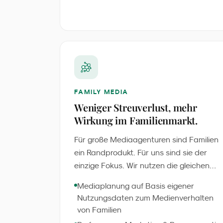
FAMILY MEDIA
Weniger Streuverlust, mehr
Wirkung im Familienmarkt.
Für große Mediaagenturen sind Familien
ein Randprodukt. Für uns sind sie der
einzige Fokus. Wir nutzen die gleichen
professionellen Tools und Plattformen -
Mediaplanung auf Basis eigener
aber mit 25 Jahren Zielgruppenwissen,
Nutzungsdaten zum Medienverhalten
das kein Generalist hat. Das Ergebnis:
von Familien
35 % weniger Streuverlust bei jedem