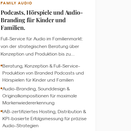
FAMILY AUDIO
Podcasts, Hörspiele und Audio-
Branding für Kinder und
Familien.
Full-Service für Audio im Familienmarkt:
von der strategischen Beratung über
Konzeption und Produktion bis zu
Distribution und Erfolgsmessung. Wir
Beratung, Konzeption & Full-Service-
entwickeln Branded Podcasts, Hörspiele
Produktion von Branded Podcasts und
und Audio-Branding, die Kinder fesseln
Hörspielen für Kinder und Familien
und Familien begleiten - datenbasiert,
Audio-Branding, Sounddesign &
markensicher und Ready2Play. Über
Originalkompositionen für maximale
200.000 aufmerksame Hörer:innen
Markenwiedererkennung
monatlich.
IAB-zertifiziertes Hosting, Distribution &
KPI-basierte Erfolgsmessung für präzise
Audio-Strategien