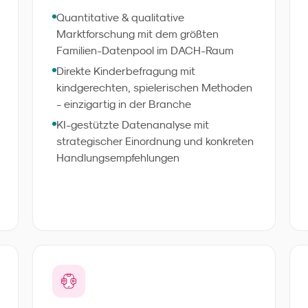
Familien - ethisch korrekt, methodisch
Quantitative & qualitative
sauber, in geeigneten Fällen ab 72
Marktforschung mit dem größten
Stunden. Sie bekommen keine Rohdaten,
Familien-Datenpool im DACH-Raum
sondern eine klare
Direkte Kinderbefragung mit
Entscheidungsgrundlage für Produkt,
kindgerechten, spielerischen Methoden
Verpackung, Kampagne oder
- einzigartig in der Branche
Markenstrategie.
KI-gestützte Datenanalyse mit
strategischer Einordnung und konkreten
Handlungsempfehlungen