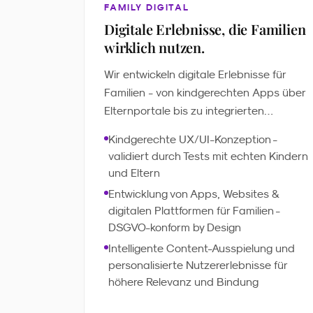
FAMILY DIGITAL
Digitale Erlebnisse, die Familien
wirklich nutzen.
Wir entwickeln digitale Erlebnisse für
Familien - von kindgerechten Apps über
Elternportale bis zu integrierten
Plattformen. Intelligente Personalisierung
Kindgerechte UX/UI-Konzeption -
sorgt für relevantere Inhalte, kürzere
validiert durch Tests mit echten Kindern
Entwicklungszyklen und messbares
und Eltern
Engagement. Immer DSGVO-konform,
Entwicklung von Apps, Websites &
immer mit dem richtigen Feingefühl.
digitalen Plattformen für Familien -
DSGVO-konform by Design
Intelligente Content-Ausspielung und
personalisierte Nutzererlebnisse für
höhere Relevanz und Bindung