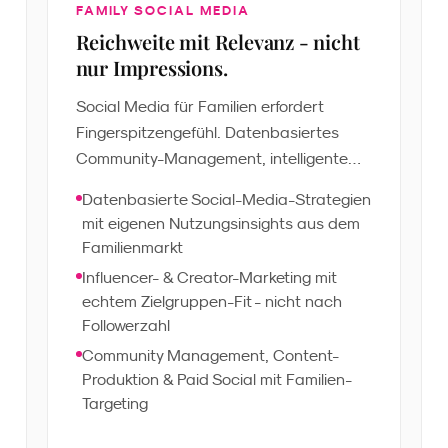
FAMILY SOCIAL MEDIA
Reichweite mit Relevanz - nicht
nur Impressions.
Social Media für Familien erfordert
Fingerspitzengefühl. Datenbasiertes
Community-Management, intelligente
Creator-Identifikation und fundierte
Datenbasierte Social-Media-Strategien
Content-Strategien schaffen echte
mit eigenen Nutzungsinsights aus dem
Bindung - effizient gesteuert und
Familienmarkt
wirksamer als generische Ansätze.
Influencer- & Creator-Marketing mit
echtem Zielgruppen-Fit - nicht nach
Followerzahl
Community Management, Content-
Produktion & Paid Social mit Familien-
Targeting