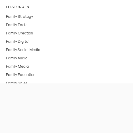
LEISTUNGEN
Family Strategy
Family Facts
Family Creation
Family Digital
Family Social Media
Family Audio
Family Media
Family Education
Family Sales
BRANCHEN
Alle Branchen
FMCG & Food
Spielzeug
Medien & Entertainment