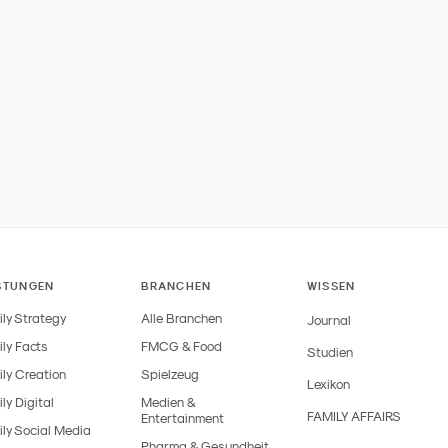
STUNGEN
BRANCHEN
WISSEN
ly Strategy
Alle Branchen
Journal
ly Facts
FMCG & Food
Studien
ly Creation
Spielzeug
Lexikon
ly Digital
Medien &
FAMILY AFFAIRS
Entertainment
ly Social Media
Pharma & Gesundheit