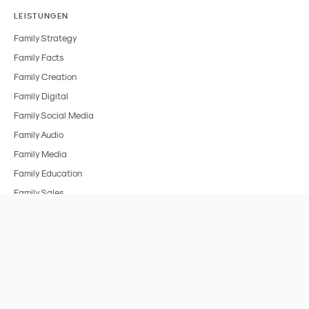
LEISTUNGEN
Family Strategy
Family Facts
Family Creation
Family Digital
Family Social Media
Family Audio
Family Media
Family Education
Family Sales
BRANCHEN
Alle Branchen
FMCG & Food
Spielzeug
Medien & Entertainment